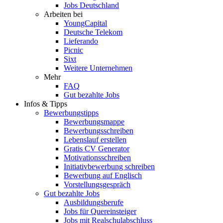
Jobs Deutschland
Arbeiten bei
YoungCapital
Deutsche Telekom
Lieferando
Picnic
Sixt
Weitere Unternehmen
Mehr
FAQ
Gut bezahlte Jobs
Infos & Tipps
Bewerbungstipps
Bewerbungsmappe
Bewerbungsschreiben
Lebenslauf erstellen
Gratis CV Generator
Motivationsschreiben
Initiativbewerbung schreiben
Bewerbung auf Englisch
Vorstellungsgespräch
Gut bezahlte Jobs
Ausbildungsberufe
Jobs für Quereinsteiger
Jobs mit Realschulabschluss