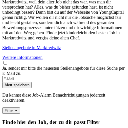
Marktredwitz, weil dein alter Job nicht das war, was man dir
versprochen hat? Alles, was du bisher gefunden hast, ist nicht
unbedingt besser? Dann bist du auf der Webseite von YoungCapital
genau richtig. Wir wollen dir nicht nur die Jobsuche möglichst fair
und leicht gestalten, sondern dich auch während des gesamten
Bewerbungsprozesses unterstützen und dir wichtige Informationen
mit auf den Weg geben. Finde jetzt kinderleicht den besten Job in
Marktredwitz und vergiss deine alten Chef.
Stellenangebote in Marktredwitz
Weitere Informationen
Ja, sendet mir bitte die neuesten Stellenangebote für diese Suche per
E-Mail zu.
If
you
Alert speichern
are
a
Du kannst diese Job-Alarm Benachrichtigungen jederzeit
human,
deaktivieren.
ignore
this
Filter
field
Finde hier den Job, der zu dir passt
Filter