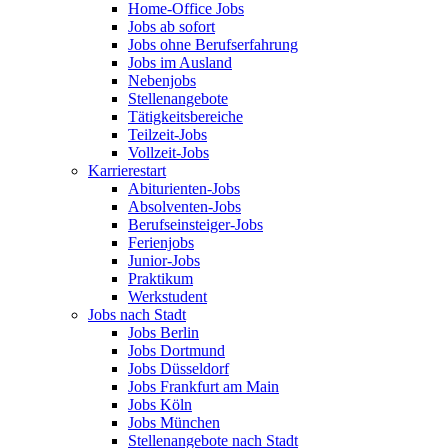
Home-Office Jobs
Jobs ab sofort
Jobs ohne Berufserfahrung
Jobs im Ausland
Nebenjobs
Stellenangebote
Tätigkeitsbereiche
Teilzeit-Jobs
Vollzeit-Jobs
Karrierestart
Abiturienten-Jobs
Absolventen-Jobs
Berufseinsteiger-Jobs
Ferienjobs
Junior-Jobs
Praktikum
Werkstudent
Jobs nach Stadt
Jobs Berlin
Jobs Dortmund
Jobs Düsseldorf
Jobs Frankfurt am Main
Jobs Köln
Jobs München
Stellenangebote nach Stadt