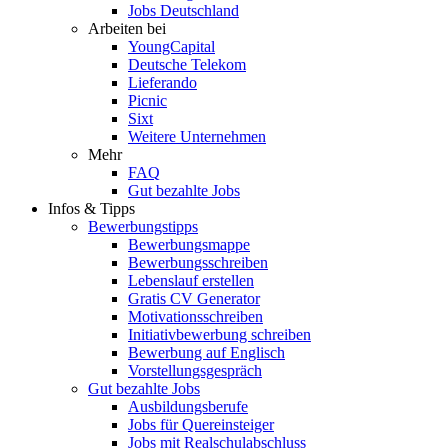
Jobs Deutschland
Arbeiten bei
YoungCapital
Deutsche Telekom
Lieferando
Picnic
Sixt
Weitere Unternehmen
Mehr
FAQ
Gut bezahlte Jobs
Infos & Tipps
Bewerbungstipps
Bewerbungsmappe
Bewerbungsschreiben
Lebenslauf erstellen
Gratis CV Generator
Motivationsschreiben
Initiativbewerbung schreiben
Bewerbung auf Englisch
Vorstellungsgespräch
Gut bezahlte Jobs
Ausbildungsberufe
Jobs für Quereinsteiger
Jobs mit Realschulabschluss