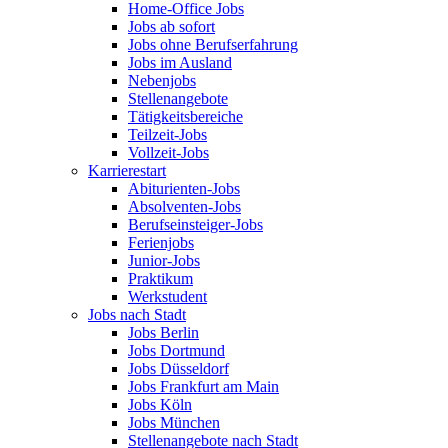
Home-Office Jobs
Jobs ab sofort
Jobs ohne Berufserfahrung
Jobs im Ausland
Nebenjobs
Stellenangebote
Tätigkeitsbereiche
Teilzeit-Jobs
Vollzeit-Jobs
Karrierestart
Abiturienten-Jobs
Absolventen-Jobs
Berufseinsteiger-Jobs
Ferienjobs
Junior-Jobs
Praktikum
Werkstudent
Jobs nach Stadt
Jobs Berlin
Jobs Dortmund
Jobs Düsseldorf
Jobs Frankfurt am Main
Jobs Köln
Jobs München
Stellenangebote nach Stadt