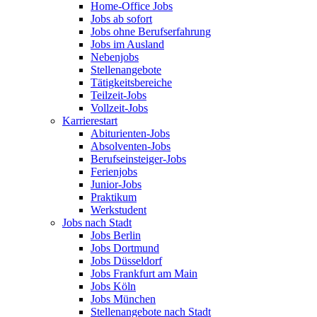
Home-Office Jobs
Jobs ab sofort
Jobs ohne Berufserfahrung
Jobs im Ausland
Nebenjobs
Stellenangebote
Tätigkeitsbereiche
Teilzeit-Jobs
Vollzeit-Jobs
Karrierestart
Abiturienten-Jobs
Absolventen-Jobs
Berufseinsteiger-Jobs
Ferienjobs
Junior-Jobs
Praktikum
Werkstudent
Jobs nach Stadt
Jobs Berlin
Jobs Dortmund
Jobs Düsseldorf
Jobs Frankfurt am Main
Jobs Köln
Jobs München
Stellenangebote nach Stadt