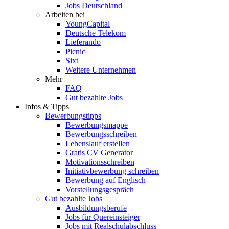
Jobs Deutschland
Arbeiten bei
YoungCapital
Deutsche Telekom
Lieferando
Picnic
Sixt
Weitere Unternehmen
Mehr
FAQ
Gut bezahlte Jobs
Infos & Tipps
Bewerbungstipps
Bewerbungsmappe
Bewerbungsschreiben
Lebenslauf erstellen
Gratis CV Generator
Motivationsschreiben
Initiativbewerbung schreiben
Bewerbung auf Englisch
Vorstellungsgespräch
Gut bezahlte Jobs
Ausbildungsberufe
Jobs für Quereinsteiger
Jobs mit Realschulabschluss