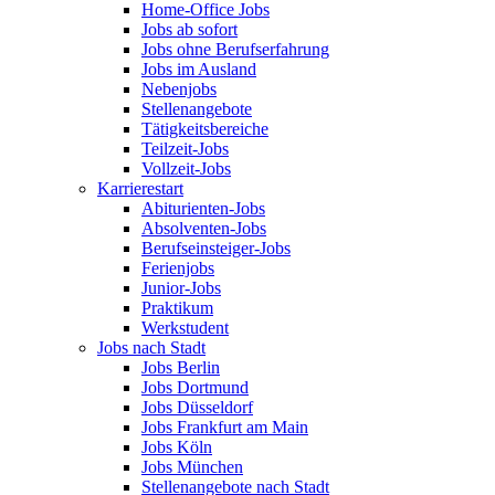
Home-Office Jobs
Jobs ab sofort
Jobs ohne Berufserfahrung
Jobs im Ausland
Nebenjobs
Stellenangebote
Tätigkeitsbereiche
Teilzeit-Jobs
Vollzeit-Jobs
Karrierestart
Abiturienten-Jobs
Absolventen-Jobs
Berufseinsteiger-Jobs
Ferienjobs
Junior-Jobs
Praktikum
Werkstudent
Jobs nach Stadt
Jobs Berlin
Jobs Dortmund
Jobs Düsseldorf
Jobs Frankfurt am Main
Jobs Köln
Jobs München
Stellenangebote nach Stadt