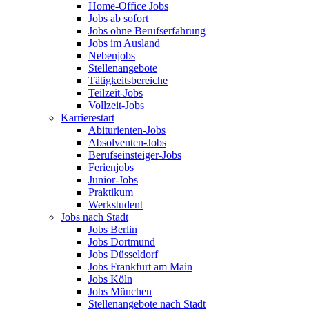
Home-Office Jobs
Jobs ab sofort
Jobs ohne Berufserfahrung
Jobs im Ausland
Nebenjobs
Stellenangebote
Tätigkeitsbereiche
Teilzeit-Jobs
Vollzeit-Jobs
Karrierestart
Abiturienten-Jobs
Absolventen-Jobs
Berufseinsteiger-Jobs
Ferienjobs
Junior-Jobs
Praktikum
Werkstudent
Jobs nach Stadt
Jobs Berlin
Jobs Dortmund
Jobs Düsseldorf
Jobs Frankfurt am Main
Jobs Köln
Jobs München
Stellenangebote nach Stadt