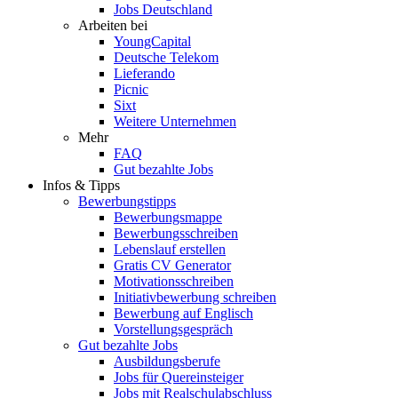
Jobs Deutschland
Arbeiten bei
YoungCapital
Deutsche Telekom
Lieferando
Picnic
Sixt
Weitere Unternehmen
Mehr
FAQ
Gut bezahlte Jobs
Infos & Tipps
Bewerbungstipps
Bewerbungsmappe
Bewerbungsschreiben
Lebenslauf erstellen
Gratis CV Generator
Motivationsschreiben
Initiativbewerbung schreiben
Bewerbung auf Englisch
Vorstellungsgespräch
Gut bezahlte Jobs
Ausbildungsberufe
Jobs für Quereinsteiger
Jobs mit Realschulabschluss