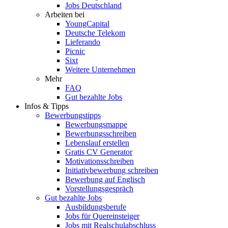
Jobs Deutschland
Arbeiten bei
YoungCapital
Deutsche Telekom
Lieferando
Picnic
Sixt
Weitere Unternehmen
Mehr
FAQ
Gut bezahlte Jobs
Infos & Tipps
Bewerbungstipps
Bewerbungsmappe
Bewerbungsschreiben
Lebenslauf erstellen
Gratis CV Generator
Motivationsschreiben
Initiativbewerbung schreiben
Bewerbung auf Englisch
Vorstellungsgespräch
Gut bezahlte Jobs
Ausbildungsberufe
Jobs für Quereinsteiger
Jobs mit Realschulabschluss