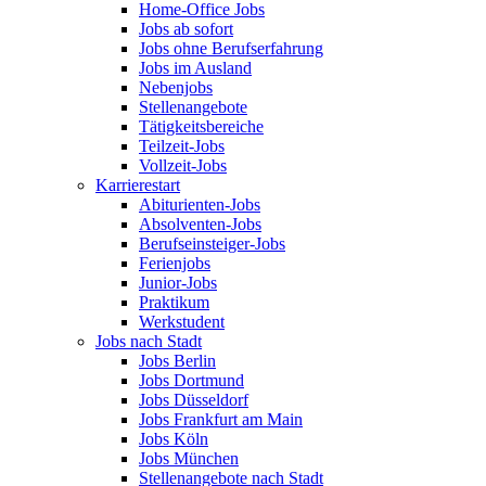
Home-Office Jobs
Jobs ab sofort
Jobs ohne Berufserfahrung
Jobs im Ausland
Nebenjobs
Stellenangebote
Tätigkeitsbereiche
Teilzeit-Jobs
Vollzeit-Jobs
Karrierestart
Abiturienten-Jobs
Absolventen-Jobs
Berufseinsteiger-Jobs
Ferienjobs
Junior-Jobs
Praktikum
Werkstudent
Jobs nach Stadt
Jobs Berlin
Jobs Dortmund
Jobs Düsseldorf
Jobs Frankfurt am Main
Jobs Köln
Jobs München
Stellenangebote nach Stadt