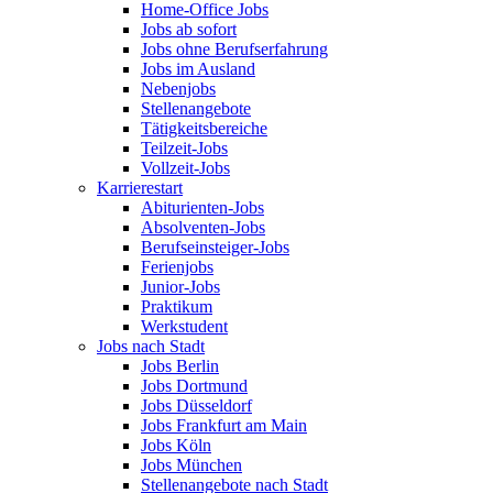
Home-Office Jobs
Jobs ab sofort
Jobs ohne Berufserfahrung
Jobs im Ausland
Nebenjobs
Stellenangebote
Tätigkeitsbereiche
Teilzeit-Jobs
Vollzeit-Jobs
Karrierestart
Abiturienten-Jobs
Absolventen-Jobs
Berufseinsteiger-Jobs
Ferienjobs
Junior-Jobs
Praktikum
Werkstudent
Jobs nach Stadt
Jobs Berlin
Jobs Dortmund
Jobs Düsseldorf
Jobs Frankfurt am Main
Jobs Köln
Jobs München
Stellenangebote nach Stadt