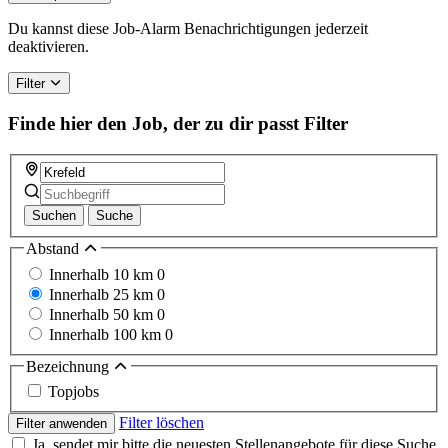
are
a
Du kannst diese Job-Alarm Benachrichtigungen jederzeit
human,
deaktivieren.
ignore
this
Filter
field
Finde hier den Job, der zu dir passt
Filter
Suchen
Suche
Abstand
Innerhalb 10 km
0
Innerhalb 25 km
0
Innerhalb 50 km
0
Innerhalb 100 km
0
Bezeichnung
Topjobs
Filter löschen
Filter anwenden
Ja, sendet mir bitte die neuesten Stellenangebote für diese Suche