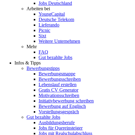
Jobs Deutschland
Arbeiten bei
YoungCapital
Deutsche Telekom
Lieferando
Picnic
Sixt
Weitere Unternehmen
Mehr
FAQ
Gut bezahlte Jobs
Infos & Tipps
Bewerbungstipps
Bewerbungsmappe
Bewerbungsschreiben
Lebenslauf erstellen
Gratis CV Generator
Motivationsschreiben
Initiativbewerbung schreiben
Bewerbung auf Englisch
Vorstellungsgespräch
Gut bezahlte Jobs
Ausbildungsberufe
Jobs für Quereinsteiger
Jobs mit Realschulabschluss