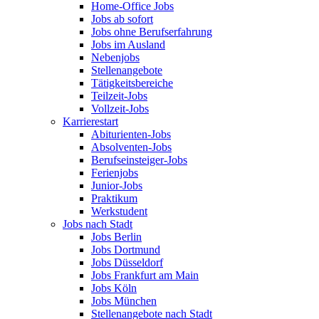
Home-Office Jobs
Jobs ab sofort
Jobs ohne Berufserfahrung
Jobs im Ausland
Nebenjobs
Stellenangebote
Tätigkeitsbereiche
Teilzeit-Jobs
Vollzeit-Jobs
Karrierestart
Abiturienten-Jobs
Absolventen-Jobs
Berufseinsteiger-Jobs
Ferienjobs
Junior-Jobs
Praktikum
Werkstudent
Jobs nach Stadt
Jobs Berlin
Jobs Dortmund
Jobs Düsseldorf
Jobs Frankfurt am Main
Jobs Köln
Jobs München
Stellenangebote nach Stadt