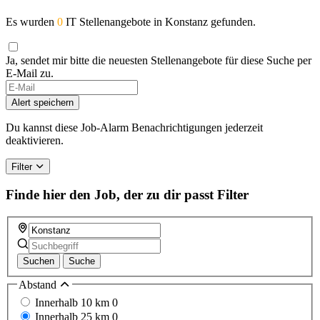
Es wurden
0
IT Stellenangebote in Konstanz gefunden.
Ja, sendet mir bitte die neuesten Stellenangebote für diese Suche per
E-Mail zu.
If
you
Alert speichern
are
a
Du kannst diese Job-Alarm Benachrichtigungen jederzeit
human,
deaktivieren.
ignore
this
Filter
field
Finde hier den Job, der zu dir passt
Filter
Suchen
Suche
Abstand
Innerhalb 10 km
0
Innerhalb 25 km
0