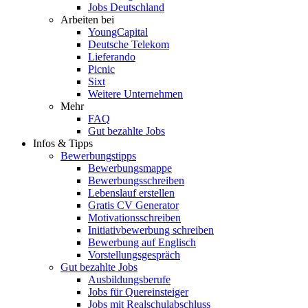
Jobs Deutschland
Arbeiten bei
YoungCapital
Deutsche Telekom
Lieferando
Picnic
Sixt
Weitere Unternehmen
Mehr
FAQ
Gut bezahlte Jobs
Infos & Tipps
Bewerbungstipps
Bewerbungsmappe
Bewerbungsschreiben
Lebenslauf erstellen
Gratis CV Generator
Motivationsschreiben
Initiativbewerbung schreiben
Bewerbung auf Englisch
Vorstellungsgespräch
Gut bezahlte Jobs
Ausbildungsberufe
Jobs für Quereinsteiger
Jobs mit Realschulabschluss