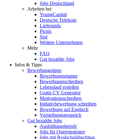
Jobs Deutschland
Arbeiten bei
YoungCapital
Deutsche Telekom
Lieferando
Picnic
Sixt
Weitere Unternehmen
Mehr
FAQ
Gut bezahlte Jobs
Infos & Tipps
Bewerbungstipps
Bewerbungsmappe
Bewerbungsschreiben
Lebenslauf erstellen
Gratis CV Generator
Motivationsschreiben
Initiativbewerbung schreiben
Bewerbung auf Englisch
Vorstellungsgespräch
Gut bezahlte Jobs
Ausbildungsberufe
Jobs für Quereinsteiger
Jobs mit Realschulabschluss