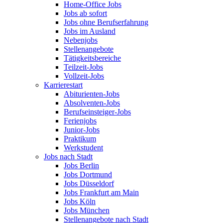
Home-Office Jobs
Jobs ab sofort
Jobs ohne Berufserfahrung
Jobs im Ausland
Nebenjobs
Stellenangebote
Tätigkeitsbereiche
Teilzeit-Jobs
Vollzeit-Jobs
Karrierestart
Abiturienten-Jobs
Absolventen-Jobs
Berufseinsteiger-Jobs
Ferienjobs
Junior-Jobs
Praktikum
Werkstudent
Jobs nach Stadt
Jobs Berlin
Jobs Dortmund
Jobs Düsseldorf
Jobs Frankfurt am Main
Jobs Köln
Jobs München
Stellenangebote nach Stadt