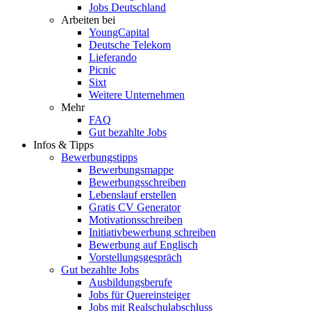
Jobs Deutschland
Arbeiten bei
YoungCapital
Deutsche Telekom
Lieferando
Picnic
Sixt
Weitere Unternehmen
Mehr
FAQ
Gut bezahlte Jobs
Infos & Tipps
Bewerbungstipps
Bewerbungsmappe
Bewerbungsschreiben
Lebenslauf erstellen
Gratis CV Generator
Motivationsschreiben
Initiativbewerbung schreiben
Bewerbung auf Englisch
Vorstellungsgespräch
Gut bezahlte Jobs
Ausbildungsberufe
Jobs für Quereinsteiger
Jobs mit Realschulabschluss