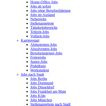
Home-Office Jobs
Jobs ab sofort
Jobs ohne Berufserfahrung
Jobs im Ausland
Nebenjobs
Stellenangebote
Tätigkeitsbereiche
Teilzeit-Jobs
Vollzeit-Jobs
Karrierestart
Abiturienten-Jobs
Absolventen-Jobs
Berufseinsteiger-Jobs
Ferienjobs
Junior-Jobs
Praktikum
Werkstudent
Jobs nach Stadt
Jobs Berlin
Jobs Dortmund
Jobs Düsseldorf
Jobs Frankfurt am Main
Jobs Köln
Jobs München
Stellenangebote nach Stadt