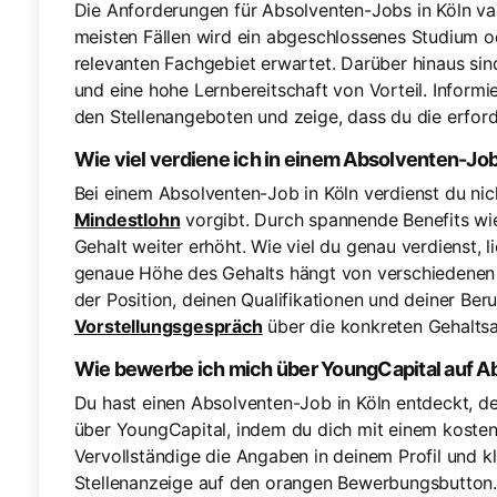
Die Anforderungen für Absolventen-Jobs in Köln var
meisten Fällen wird ein abgeschlossenes Studium od
relevanten Fachgebiet erwartet. Darüber hinaus si
und eine hohe Lernbereitschaft von Vorteil. Inform
den Stellenangeboten und zeige, dass du die erforde
Wie viel verdiene ich in einem Absolventen-Job
Bei einem Absolventen-Job in Köln verdienst du nic
Mindestlohn
vorgibt. Durch spannende Benefits wi
Gehalt weiter erhöht. Wie viel du genau verdienst, l
genaue Höhe des Gehalts hängt von verschiedenen 
der Position, deinen Qualifikationen und deiner Ber
Vorstellungsgespräch
über die konkreten Gehalts
Wie bewerbe ich mich über YoungCapital auf A
Du hast einen Absolventen-Job in Köln entdeckt, de
über YoungCapital, indem du dich mit einem koste
Vervollständige die Angaben in deinem Profil und k
Stellenanzeige auf den orangen Bewerbungsbutton.