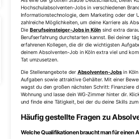
Als eine der größten Städte Deutschlands, bietet Köl
Hochschulabsolventen-Jobs in verschiedenen Branc
Informationstechnologie, dem Marketing oder der U
zahlreiche Möglichkeiten, um deine Karriere als Ab
Die
Berufseinsteiger-Jobs in Köln
sind extra dara
Berufserfahrung durchstarten kannst. Bei deiner täg
erfahrenen Kollegen, die dir die wichtigsten Aufgab
deinem Absolventen-Job in Köln extra viel und komm
Tat umzusetzen.
Die Stellenangebote der
Absolventen-Jobs
in Köln
Aufgaben sowie attraktive Gehälter. Mit einer Bew
wagst du den großen nächsten Schritt: Finanziere di
Wohnung und lasse dein WG-Zimmer hinter dir. Klic
und finde eine Tätigkeit, bei der du deine Skills zum
Häufig gestellte Fragen zu Absolv
Welche Qualifikationen braucht man für einen 