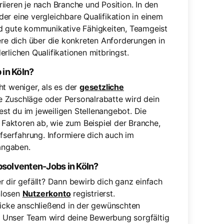
iieren je nach Branche und Position. In den
er eine vergleichbare Qualifikation in einem
nd gute kommunikative Fähigkeiten, Teamgeist
iere dich über die konkreten Anforderungen in
rlichen Qualifikationen mitbringst.
 in Köln?
ht weniger, als es der
gesetzliche
e Zuschläge oder Personalrabatte wird dein
iest du im jeweiligen Stellenangebot. Die
Faktoren ab, wie zum Beispiel der Branche,
ufserfahrung. Informiere dich auch im
angaben.
bsolventen-Jobs in Köln?
r dir gefällt? Dann bewirb dich ganz einfach
nlosen
Nutzerkonto
registrierst.
licke anschließend in der gewünschten
 Unser Team wird deine Bewerbung sorgfältig