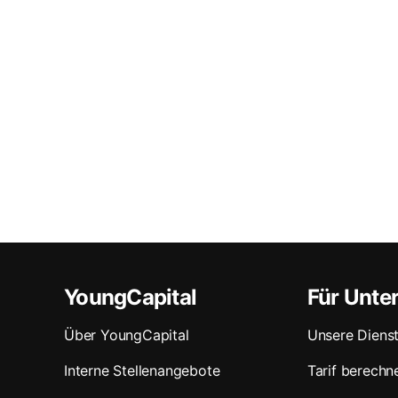
YoungCapital
Für Unt
Über YoungCapital
Unsere Dienst
Interne Stellenangebote
Tarif berechn