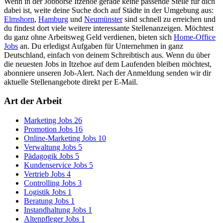
Wenn in der Jobbörse Itzehoe gerade keine passende Stelle für dich
dabei ist, weite deine Suche doch auf Städte in der Umgebung aus:
Elmshorn
,
Hamburg
und
Neumünster
sind schnell zu erreichen und
du findest dort viele weitere interessante Stellenanzeigen. Möchtest
du ganz ohne Arbeitsweg Geld verdienen, bieten sich
Home-Office
Jobs
an. Du erledigst Aufgaben für Unternehmen in ganz
Deutschland, einfach von deinem Schreibtisch aus. Wenn du über
die neuesten Jobs in Itzehoe auf dem Laufenden bleiben möchtest,
abonniere unseren Job-Alert. Nach der Anmeldung senden wir dir
aktuelle Stellenangebote direkt per E-Mail.
Art der Arbeit
Marketing Jobs
26
Promotion Jobs
16
Online-Marketing Jobs
10
Verwaltung Jobs
5
Pädagogik Jobs
5
Kundenservice Jobs
5
Vertrieb Jobs
4
Controlling Jobs
3
Logistik Jobs
1
Beratung Jobs
1
Instandhaltung Jobs
1
Altenpfleger Jobs
1