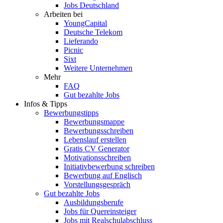
Jobs Deutschland
Arbeiten bei
YoungCapital
Deutsche Telekom
Lieferando
Picnic
Sixt
Weitere Unternehmen
Mehr
FAQ
Gut bezahlte Jobs
Infos & Tipps
Bewerbungstipps
Bewerbungsmappe
Bewerbungsschreiben
Lebenslauf erstellen
Gratis CV Generator
Motivationsschreiben
Initiativbewerbung schreiben
Bewerbung auf Englisch
Vorstellungsgespräch
Gut bezahlte Jobs
Ausbildungsberufe
Jobs für Quereinsteiger
Jobs mit Realschulabschluss