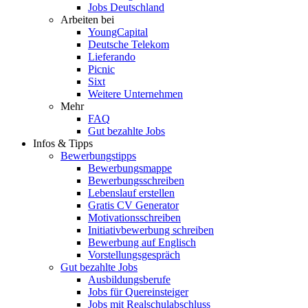
Jobs Deutschland
Arbeiten bei
YoungCapital
Deutsche Telekom
Lieferando
Picnic
Sixt
Weitere Unternehmen
Mehr
FAQ
Gut bezahlte Jobs
Infos & Tipps
Bewerbungstipps
Bewerbungsmappe
Bewerbungsschreiben
Lebenslauf erstellen
Gratis CV Generator
Motivationsschreiben
Initiativbewerbung schreiben
Bewerbung auf Englisch
Vorstellungsgespräch
Gut bezahlte Jobs
Ausbildungsberufe
Jobs für Quereinsteiger
Jobs mit Realschulabschluss