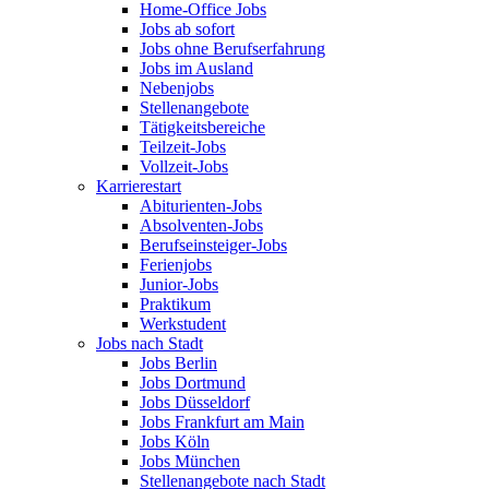
Home-Office Jobs
Jobs ab sofort
Jobs ohne Berufserfahrung
Jobs im Ausland
Nebenjobs
Stellenangebote
Tätigkeitsbereiche
Teilzeit-Jobs
Vollzeit-Jobs
Karrierestart
Abiturienten-Jobs
Absolventen-Jobs
Berufseinsteiger-Jobs
Ferienjobs
Junior-Jobs
Praktikum
Werkstudent
Jobs nach Stadt
Jobs Berlin
Jobs Dortmund
Jobs Düsseldorf
Jobs Frankfurt am Main
Jobs Köln
Jobs München
Stellenangebote nach Stadt