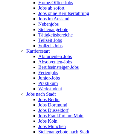
Home-Office Jobs
Jobs ab sofort
Jobs ohne Berufserfahrung
Jobs im Ausland
Nebenjobs
Stellenangebote
Tätigkeitsbereiche
Teilzeit-Jobs
Vollzeit-Jobs
Karrierestart
Abiturienten-Jobs
Absolventen-Jobs
Berufseinsteiger-Jobs
Ferienjobs
Junior-Jobs
Praktikum
Werkstudent
Jobs nach Stadt
Jobs Berlin
Jobs Dortmund
Jobs Düsseldorf
Jobs Frankfurt am Main
Jobs Köln
Jobs München
Stellenangebote nach Stadt