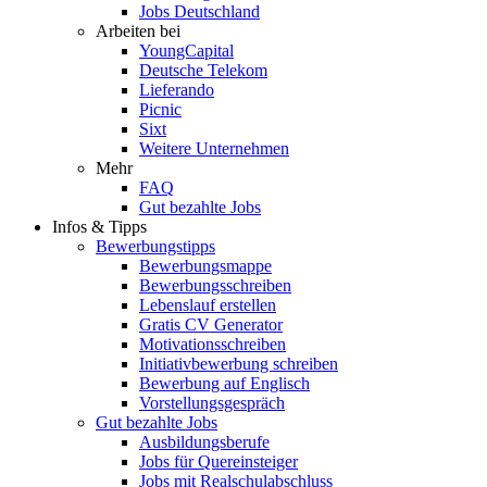
Jobs Deutschland
Arbeiten bei
YoungCapital
Deutsche Telekom
Lieferando
Picnic
Sixt
Weitere Unternehmen
Mehr
FAQ
Gut bezahlte Jobs
Infos & Tipps
Bewerbungstipps
Bewerbungsmappe
Bewerbungsschreiben
Lebenslauf erstellen
Gratis CV Generator
Motivationsschreiben
Initiativbewerbung schreiben
Bewerbung auf Englisch
Vorstellungsgespräch
Gut bezahlte Jobs
Ausbildungsberufe
Jobs für Quereinsteiger
Jobs mit Realschulabschluss