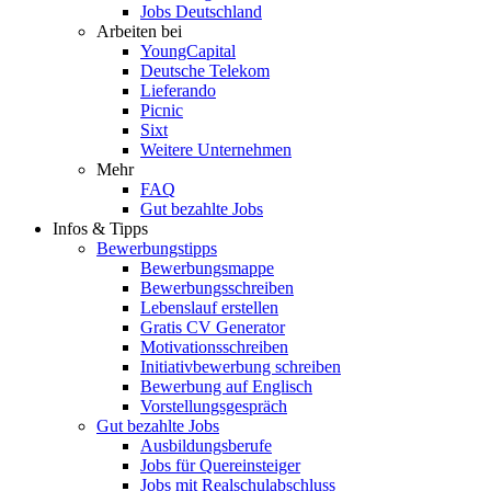
Jobs Deutschland
Arbeiten bei
YoungCapital
Deutsche Telekom
Lieferando
Picnic
Sixt
Weitere Unternehmen
Mehr
FAQ
Gut bezahlte Jobs
Infos & Tipps
Bewerbungstipps
Bewerbungsmappe
Bewerbungsschreiben
Lebenslauf erstellen
Gratis CV Generator
Motivationsschreiben
Initiativbewerbung schreiben
Bewerbung auf Englisch
Vorstellungsgespräch
Gut bezahlte Jobs
Ausbildungsberufe
Jobs für Quereinsteiger
Jobs mit Realschulabschluss