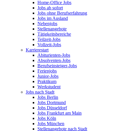
Home-Office Jobs
Jobs ab sofort
Jobs ohne Berufserfahrung
Jobs im Ausland
Nebenjobs
Stellenangebote
Tätigkeitsbereiche
Teilzeit-Jobs
Vollzeit-Jobs
Karrierestart
Abiturienten-Jobs
Absolventen-Jobs
Berufseinsteiger-Jobs
Ferienjobs
Junior-Jobs
Praktikum
Werkstudent
Jobs nach Stadt
Jobs Berlin
Jobs Dortmund
Jobs Düsseldorf
Jobs Frankfurt am Main
Jobs Köln
Jobs München
Stellenangebote nach Stadt