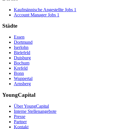
Kaufmännische Angestellte Jobs
1
Account Manager Jobs
1
Städte
Essen
Dortmund
Iserlohn
Bielefeld
Duisburg
Bochum
Krefeld
Bonn
Wuppertal
Arnsberg
YoungCapital
Über YoungCapital
Interne Stellenangebote
Presse
Partner
Kontakt