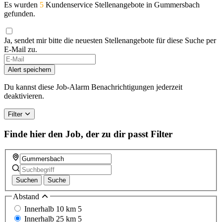
Es wurden
5
Kundenservice Stellenangebote in Gummersbach
gefunden.
Ja, sendet mir bitte die neuesten Stellenangebote für diese Suche per
E-Mail zu.
If
you
Alert speichern
are
a
Du kannst diese Job-Alarm Benachrichtigungen jederzeit
human,
deaktivieren.
ignore
this
Filter
field
Finde hier den Job, der zu dir passt
Filter
Suchen
Suche
Abstand
Innerhalb 10 km
5
Innerhalb 25 km
5