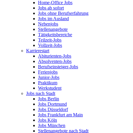
Home-Office Jobs
Jobs ab sofort
Jobs ohne Berufserfahrung
Jobs im Ausland
Nebenjobs
Stellenangebote
Tätigkeitsbereiche
Teilzeit-Jobs
Vollzeit-Jobs
Karrierestart
Abiturienten-Jobs
Absolventen-Jobs
Berufseinsteiger-Jobs
Ferienjobs
Junior-Jobs
Praktikum
Werkstudent
Jobs nach Stadt
Jobs Berlin
Jobs Dortmund
Jobs Düsseldorf
Jobs Frankfurt am Main
Jobs Köln
Jobs München
Stellenangebote nach Stadt