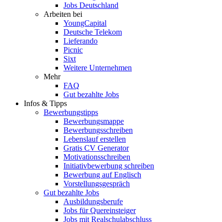
Jobs Deutschland
Arbeiten bei
YoungCapital
Deutsche Telekom
Lieferando
Picnic
Sixt
Weitere Unternehmen
Mehr
FAQ
Gut bezahlte Jobs
Infos & Tipps
Bewerbungstipps
Bewerbungsmappe
Bewerbungsschreiben
Lebenslauf erstellen
Gratis CV Generator
Motivationsschreiben
Initiativbewerbung schreiben
Bewerbung auf Englisch
Vorstellungsgespräch
Gut bezahlte Jobs
Ausbildungsberufe
Jobs für Quereinsteiger
Jobs mit Realschulabschluss