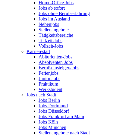
Home-Office Jobs
Jobs ab sofort
Jobs ohne Berufserfahrung
Jobs im Ausland
Nebenjobs
Stellenangebote
Tätigkeitsbereiche
Teilzeit-Jobs
Vollzeit-Jobs
Karrierestart
Abiturienten-Jobs
Absolventen-Jobs
Berufseinsteiger-Jobs
Ferienjobs
Junior-Jobs
Praktikum
Werkstudent
Jobs nach Stadt
Jobs Berlin
Jobs Dortmund
Jobs Düsseldorf
Jobs Frankfurt am Main
Jobs Köln
Jobs München
Stellenangebote nach Stadt