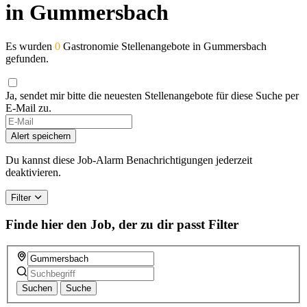
in Gummersbach
Es wurden
0
Gastronomie Stellenangebote in Gummersbach
gefunden.
Ja, sendet mir bitte die neuesten Stellenangebote für diese Suche per
E-Mail zu.
If
you
Alert speichern
are
a
Du kannst diese Job-Alarm Benachrichtigungen jederzeit
human,
deaktivieren.
ignore
this
Filter
field
Finde hier den Job, der zu dir passt
Filter
Suchen
Suche