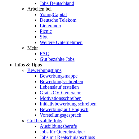
Jobs Deutschland
Arbeiten bei
YoungCapital
Deutsche Telekom
Lieferando
Picnic
Sixt
Weitere Unternehmen
Mehr
FAQ
Gut bezahlte Jobs
Infos & Tipps
Bewerbungstipps
Bewerbungsmappe
Bewerbungsschreiben
Lebenslauf erstellen
Gratis CV Generator
Motivationsschreiben
Initiativbewerbung schreiben
Bewerbung auf Englisch
Vorstellungsgespräch
Gut bezahlte Jobs
Ausbildungsberufe
Jobs für Quereinsteiger
Jobs mit Realschulabschluss