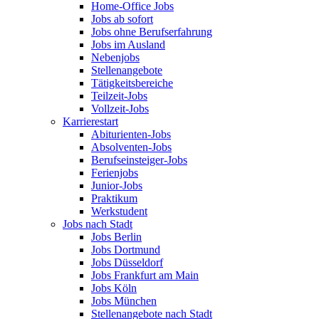
Home-Office Jobs
Jobs ab sofort
Jobs ohne Berufserfahrung
Jobs im Ausland
Nebenjobs
Stellenangebote
Tätigkeitsbereiche
Teilzeit-Jobs
Vollzeit-Jobs
Karrierestart
Abiturienten-Jobs
Absolventen-Jobs
Berufseinsteiger-Jobs
Ferienjobs
Junior-Jobs
Praktikum
Werkstudent
Jobs nach Stadt
Jobs Berlin
Jobs Dortmund
Jobs Düsseldorf
Jobs Frankfurt am Main
Jobs Köln
Jobs München
Stellenangebote nach Stadt