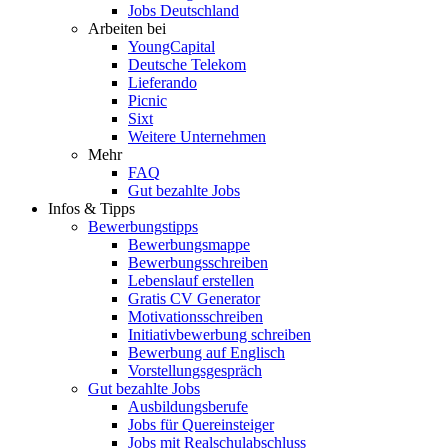
Jobs Deutschland
Arbeiten bei
YoungCapital
Deutsche Telekom
Lieferando
Picnic
Sixt
Weitere Unternehmen
Mehr
FAQ
Gut bezahlte Jobs
Infos & Tipps
Bewerbungstipps
Bewerbungsmappe
Bewerbungsschreiben
Lebenslauf erstellen
Gratis CV Generator
Motivationsschreiben
Initiativbewerbung schreiben
Bewerbung auf Englisch
Vorstellungsgespräch
Gut bezahlte Jobs
Ausbildungsberufe
Jobs für Quereinsteiger
Jobs mit Realschulabschluss