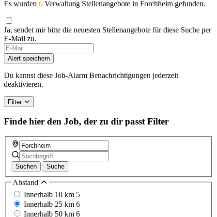
Es wurden
6
Verwaltung Stellenangebote in Forchheim gefunden.
Ja, sendet mir bitte die neuesten Stellenangebote für diese Suche per
E-Mail zu.
If
you
Alert speichern
are
a
Du kannst diese Job-Alarm Benachrichtigungen jederzeit
human,
deaktivieren.
ignore
this
Filter
field
Finde hier den Job, der zu dir passt
Filter
Suchen
Suche
Abstand
Innerhalb 10 km
5
Innerhalb 25 km
6
Innerhalb 50 km
6