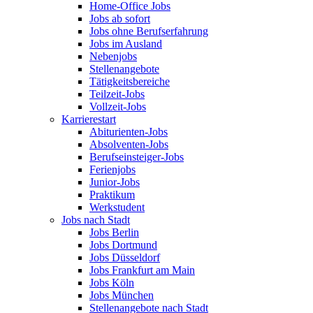
Home-Office Jobs
Jobs ab sofort
Jobs ohne Berufserfahrung
Jobs im Ausland
Nebenjobs
Stellenangebote
Tätigkeitsbereiche
Teilzeit-Jobs
Vollzeit-Jobs
Karrierestart
Abiturienten-Jobs
Absolventen-Jobs
Berufseinsteiger-Jobs
Ferienjobs
Junior-Jobs
Praktikum
Werkstudent
Jobs nach Stadt
Jobs Berlin
Jobs Dortmund
Jobs Düsseldorf
Jobs Frankfurt am Main
Jobs Köln
Jobs München
Stellenangebote nach Stadt