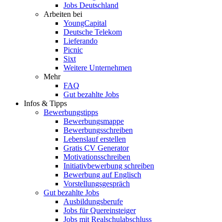
Jobs Deutschland
Arbeiten bei
YoungCapital
Deutsche Telekom
Lieferando
Picnic
Sixt
Weitere Unternehmen
Mehr
FAQ
Gut bezahlte Jobs
Infos & Tipps
Bewerbungstipps
Bewerbungsmappe
Bewerbungsschreiben
Lebenslauf erstellen
Gratis CV Generator
Motivationsschreiben
Initiativbewerbung schreiben
Bewerbung auf Englisch
Vorstellungsgespräch
Gut bezahlte Jobs
Ausbildungsberufe
Jobs für Quereinsteiger
Jobs mit Realschulabschluss