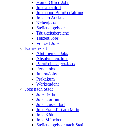
Home-Office Jobs
Jobs ab sofort
Jobs ohne Berufserfahrung
Jobs im Ausland
Nebenjobs
Stellenangebote
Tätigkeitsbereiche
Teilzeit-Jobs
Vollzeit-Jobs
Karrierestart
Abiturienten-Jobs
Absolventen-Jobs
Berufseinsteiger-Jobs
Ferienjobs
Junior-Jobs
Praktikum
Werkstudent
Jobs nach Stadt
Jobs Berlin
Jobs Dortmund
Jobs Düsseldorf
Jobs Frankfurt am Main
Jobs Köln
Jobs München
Stellenangebote nach Stadt