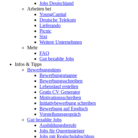
Jobs Deutschland
Arbeiten bei
YoungCapital
Deutsche Telekom
Lieferando
Picnic
Sixt
Weitere Unternehmen
Mehr
FAQ
Gut bezahlte Jobs
Infos & Tipps
Bewerbungstipps
Bewerbungsmappe
Bewerbungsschreiben
Lebenslauf erstellen
Gratis CV Generator
Motivationsschreiben
Initiativbewerbung schreiben
Bewerbung auf Englisch
Vorstellungsgespräch
Gut bezahlte Jobs
Ausbildungsberufe
Jobs für Quereinsteiger
Jobs mit Realschulabschluss