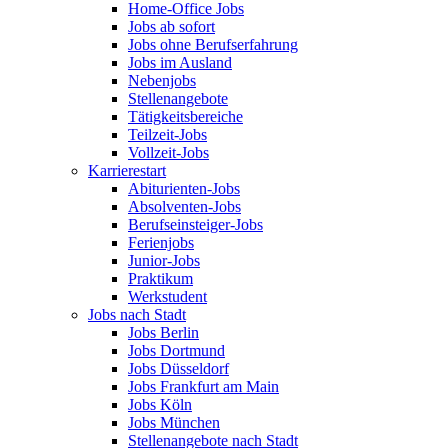
Home-Office Jobs
Jobs ab sofort
Jobs ohne Berufserfahrung
Jobs im Ausland
Nebenjobs
Stellenangebote
Tätigkeitsbereiche
Teilzeit-Jobs
Vollzeit-Jobs
Karrierestart
Abiturienten-Jobs
Absolventen-Jobs
Berufseinsteiger-Jobs
Ferienjobs
Junior-Jobs
Praktikum
Werkstudent
Jobs nach Stadt
Jobs Berlin
Jobs Dortmund
Jobs Düsseldorf
Jobs Frankfurt am Main
Jobs Köln
Jobs München
Stellenangebote nach Stadt