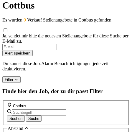
Cottbus
Es wurden
0
Verkauf Stellenangebote in Cottbus gefunden.
Ja, sendet mir bitte die neuesten Stellenangebote für diese Suche per
E-Mail zu.
If
you
Alert speichern
are
a
Du kannst diese Job-Alarm Benachrichtigungen jederzeit
human,
deaktivieren.
ignore
this
Filter
field
Finde hier den Job, der zu dir passt
Filter
Suchen
Suche
Abstand