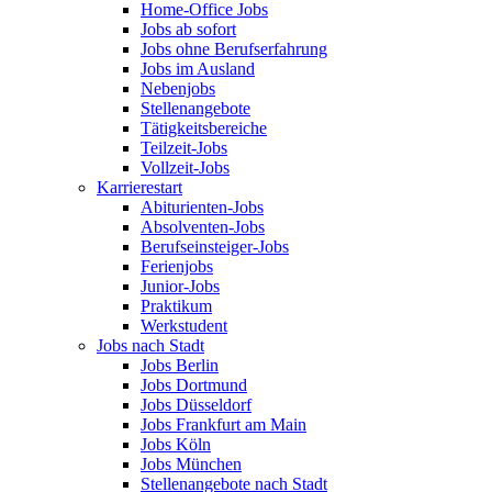
Home-Office Jobs
Jobs ab sofort
Jobs ohne Berufserfahrung
Jobs im Ausland
Nebenjobs
Stellenangebote
Tätigkeitsbereiche
Teilzeit-Jobs
Vollzeit-Jobs
Karrierestart
Abiturienten-Jobs
Absolventen-Jobs
Berufseinsteiger-Jobs
Ferienjobs
Junior-Jobs
Praktikum
Werkstudent
Jobs nach Stadt
Jobs Berlin
Jobs Dortmund
Jobs Düsseldorf
Jobs Frankfurt am Main
Jobs Köln
Jobs München
Stellenangebote nach Stadt