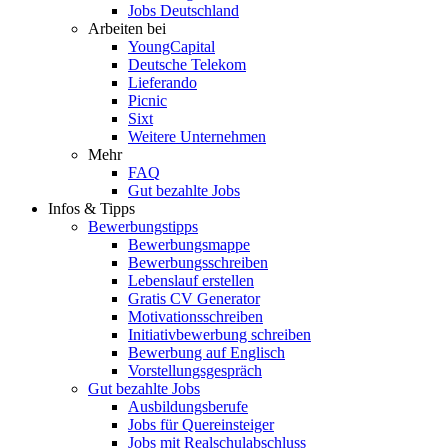
Jobs Deutschland
Arbeiten bei
YoungCapital
Deutsche Telekom
Lieferando
Picnic
Sixt
Weitere Unternehmen
Mehr
FAQ
Gut bezahlte Jobs
Infos & Tipps
Bewerbungstipps
Bewerbungsmappe
Bewerbungsschreiben
Lebenslauf erstellen
Gratis CV Generator
Motivationsschreiben
Initiativbewerbung schreiben
Bewerbung auf Englisch
Vorstellungsgespräch
Gut bezahlte Jobs
Ausbildungsberufe
Jobs für Quereinsteiger
Jobs mit Realschulabschluss