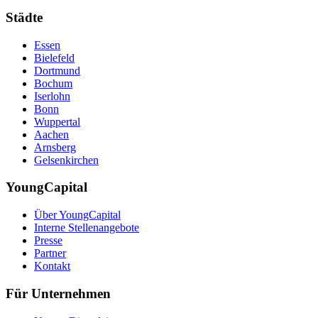
Städte
Essen
Bielefeld
Dortmund
Bochum
Iserlohn
Bonn
Wuppertal
Aachen
Arnsberg
Gelsenkirchen
YoungCapital
Über YoungCapital
Interne Stellenangebote
Presse
Partner
Kontakt
Für Unternehmen