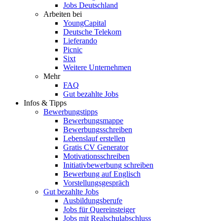
Jobs Deutschland
Arbeiten bei
YoungCapital
Deutsche Telekom
Lieferando
Picnic
Sixt
Weitere Unternehmen
Mehr
FAQ
Gut bezahlte Jobs
Infos & Tipps
Bewerbungstipps
Bewerbungsmappe
Bewerbungsschreiben
Lebenslauf erstellen
Gratis CV Generator
Motivationsschreiben
Initiativbewerbung schreiben
Bewerbung auf Englisch
Vorstellungsgespräch
Gut bezahlte Jobs
Ausbildungsberufe
Jobs für Quereinsteiger
Jobs mit Realschulabschluss