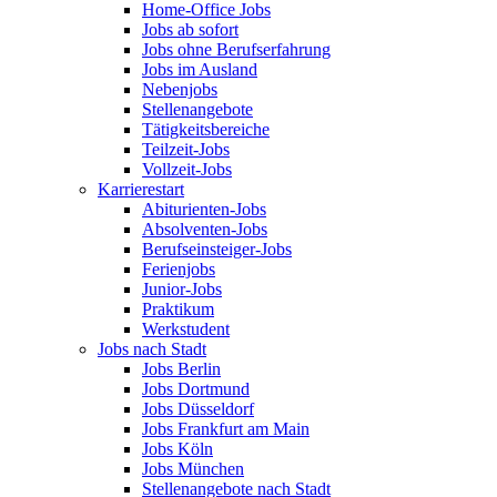
Home-Office Jobs
Jobs ab sofort
Jobs ohne Berufserfahrung
Jobs im Ausland
Nebenjobs
Stellenangebote
Tätigkeitsbereiche
Teilzeit-Jobs
Vollzeit-Jobs
Karrierestart
Abiturienten-Jobs
Absolventen-Jobs
Berufseinsteiger-Jobs
Ferienjobs
Junior-Jobs
Praktikum
Werkstudent
Jobs nach Stadt
Jobs Berlin
Jobs Dortmund
Jobs Düsseldorf
Jobs Frankfurt am Main
Jobs Köln
Jobs München
Stellenangebote nach Stadt