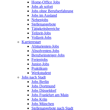
Home-Office Jobs
Jobs ab sofort
Jobs ohne Berufserfahrung
Jobs im Ausland
Nebenjobs
Stellenangebote
Tätigkeitsbereiche
Teilzeit-Jobs
Vollzeit-Jobs
Karrierestart
Abiturienten-Jobs
Absolventen-Jobs
Berufseinsteiger-Jobs
Ferienjobs
Junior-Jobs
Praktikum
Werkstudent
Jobs nach Stadt
Jobs Berlin
Jobs Dortmund
Jobs Düsseldorf
Jobs Frankfurt am Main
Jobs Köln
Jobs München
Stellenangebote nach Stadt