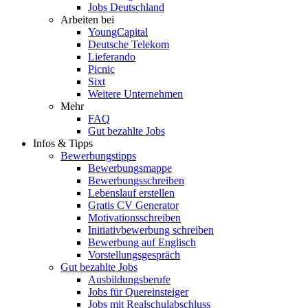
Jobs Deutschland
Arbeiten bei
YoungCapital
Deutsche Telekom
Lieferando
Picnic
Sixt
Weitere Unternehmen
Mehr
FAQ
Gut bezahlte Jobs
Infos & Tipps
Bewerbungstipps
Bewerbungsmappe
Bewerbungsschreiben
Lebenslauf erstellen
Gratis CV Generator
Motivationsschreiben
Initiativbewerbung schreiben
Bewerbung auf Englisch
Vorstellungsgespräch
Gut bezahlte Jobs
Ausbildungsberufe
Jobs für Quereinsteiger
Jobs mit Realschulabschluss