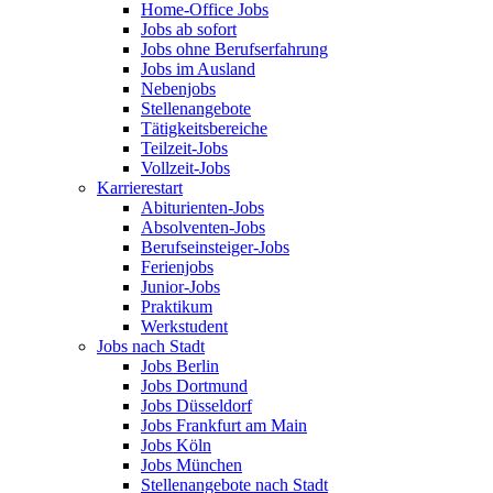
Home-Office Jobs
Jobs ab sofort
Jobs ohne Berufserfahrung
Jobs im Ausland
Nebenjobs
Stellenangebote
Tätigkeitsbereiche
Teilzeit-Jobs
Vollzeit-Jobs
Karrierestart
Abiturienten-Jobs
Absolventen-Jobs
Berufseinsteiger-Jobs
Ferienjobs
Junior-Jobs
Praktikum
Werkstudent
Jobs nach Stadt
Jobs Berlin
Jobs Dortmund
Jobs Düsseldorf
Jobs Frankfurt am Main
Jobs Köln
Jobs München
Stellenangebote nach Stadt