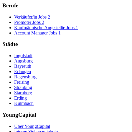
Berufe
Verkäufer/in Jobs
2
Promoter Jobs
2
Kaufmännische Angestellte Jobs
1
Account Manager Jobs
1
Städte
Ingolstadt
Augsburg
Bayreuth
Erlangen
Regensburg
Freising
Straubing
Starnberg
Erding
Kulmbach
YoungCapital
Über YoungCapital
Interne Stellenangebote