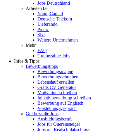
Jobs Deutschland
Arbeiten bei
YoungCapital
Deutsche Telekom
Lieferando
Picnic
Sixt
Weitere Unternehmen
Mehr
FAQ
Gut bezahlte Jobs
Infos & Tipps
Bewerbungstipps
Bewerbungsmappe
Bewerbungsschreiben
Lebenslauf erstellen
Gratis CV Generator
Motivationsschreiben
Initiativbewerbung schreiben
Bewerbung auf Englisch
Vorstellungsgespräch
Gut bezahlte Jobs
Ausbildungsberufe
Jobs für Quereinsteiger
Jobs mit Realschulabschluss