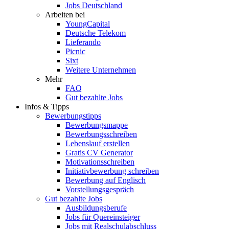
Jobs Deutschland
Arbeiten bei
YoungCapital
Deutsche Telekom
Lieferando
Picnic
Sixt
Weitere Unternehmen
Mehr
FAQ
Gut bezahlte Jobs
Infos & Tipps
Bewerbungstipps
Bewerbungsmappe
Bewerbungsschreiben
Lebenslauf erstellen
Gratis CV Generator
Motivationsschreiben
Initiativbewerbung schreiben
Bewerbung auf Englisch
Vorstellungsgespräch
Gut bezahlte Jobs
Ausbildungsberufe
Jobs für Quereinsteiger
Jobs mit Realschulabschluss