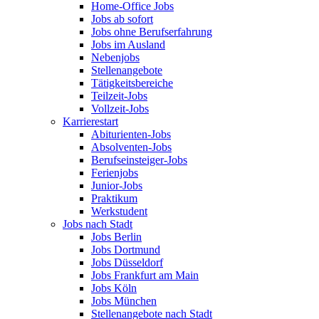
Home-Office Jobs
Jobs ab sofort
Jobs ohne Berufserfahrung
Jobs im Ausland
Nebenjobs
Stellenangebote
Tätigkeitsbereiche
Teilzeit-Jobs
Vollzeit-Jobs
Karrierestart
Abiturienten-Jobs
Absolventen-Jobs
Berufseinsteiger-Jobs
Ferienjobs
Junior-Jobs
Praktikum
Werkstudent
Jobs nach Stadt
Jobs Berlin
Jobs Dortmund
Jobs Düsseldorf
Jobs Frankfurt am Main
Jobs Köln
Jobs München
Stellenangebote nach Stadt