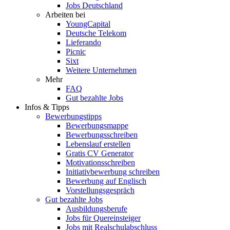
Jobs Deutschland
Arbeiten bei
YoungCapital
Deutsche Telekom
Lieferando
Picnic
Sixt
Weitere Unternehmen
Mehr
FAQ
Gut bezahlte Jobs
Infos & Tipps
Bewerbungstipps
Bewerbungsmappe
Bewerbungsschreiben
Lebenslauf erstellen
Gratis CV Generator
Motivationsschreiben
Initiativbewerbung schreiben
Bewerbung auf Englisch
Vorstellungsgespräch
Gut bezahlte Jobs
Ausbildungsberufe
Jobs für Quereinsteiger
Jobs mit Realschulabschluss