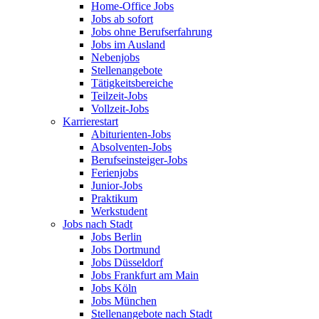
Home-Office Jobs
Jobs ab sofort
Jobs ohne Berufserfahrung
Jobs im Ausland
Nebenjobs
Stellenangebote
Tätigkeitsbereiche
Teilzeit-Jobs
Vollzeit-Jobs
Karrierestart
Abiturienten-Jobs
Absolventen-Jobs
Berufseinsteiger-Jobs
Ferienjobs
Junior-Jobs
Praktikum
Werkstudent
Jobs nach Stadt
Jobs Berlin
Jobs Dortmund
Jobs Düsseldorf
Jobs Frankfurt am Main
Jobs Köln
Jobs München
Stellenangebote nach Stadt