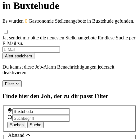
in Buxtehude
Es wurden
0
Gastronomie Stellenangebote in Buxtehude gefunden.
Ja, sendet mir bitte die neuesten Stellenangebote für diese Suche per
E-Mail zu.
If
you
Alert speichern
are
a
Du kannst diese Job-Alarm Benachrichtigungen jederzeit
human,
deaktivieren.
ignore
this
Filter
field
Finde hier den Job, der zu dir passt
Filter
Suchen
Suche
Abstand