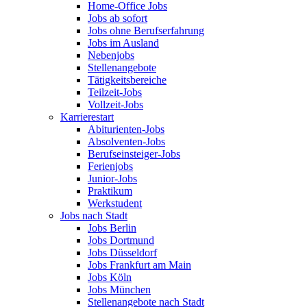
Home-Office Jobs
Jobs ab sofort
Jobs ohne Berufserfahrung
Jobs im Ausland
Nebenjobs
Stellenangebote
Tätigkeitsbereiche
Teilzeit-Jobs
Vollzeit-Jobs
Karrierestart
Abiturienten-Jobs
Absolventen-Jobs
Berufseinsteiger-Jobs
Ferienjobs
Junior-Jobs
Praktikum
Werkstudent
Jobs nach Stadt
Jobs Berlin
Jobs Dortmund
Jobs Düsseldorf
Jobs Frankfurt am Main
Jobs Köln
Jobs München
Stellenangebote nach Stadt