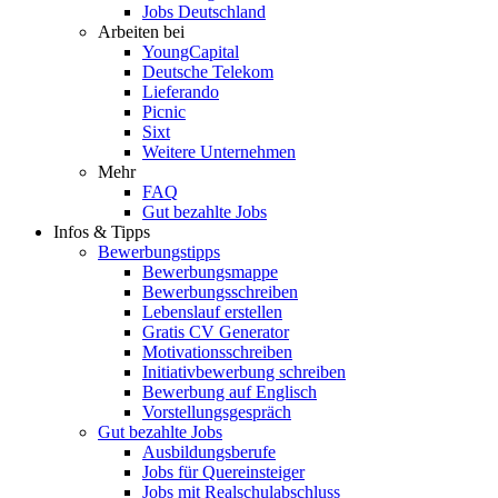
Jobs Deutschland
Arbeiten bei
YoungCapital
Deutsche Telekom
Lieferando
Picnic
Sixt
Weitere Unternehmen
Mehr
FAQ
Gut bezahlte Jobs
Infos & Tipps
Bewerbungstipps
Bewerbungsmappe
Bewerbungsschreiben
Lebenslauf erstellen
Gratis CV Generator
Motivationsschreiben
Initiativbewerbung schreiben
Bewerbung auf Englisch
Vorstellungsgespräch
Gut bezahlte Jobs
Ausbildungsberufe
Jobs für Quereinsteiger
Jobs mit Realschulabschluss