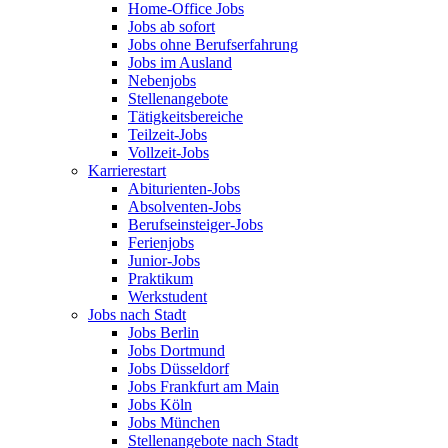
Home-Office Jobs
Jobs ab sofort
Jobs ohne Berufserfahrung
Jobs im Ausland
Nebenjobs
Stellenangebote
Tätigkeitsbereiche
Teilzeit-Jobs
Vollzeit-Jobs
Karrierestart
Abiturienten-Jobs
Absolventen-Jobs
Berufseinsteiger-Jobs
Ferienjobs
Junior-Jobs
Praktikum
Werkstudent
Jobs nach Stadt
Jobs Berlin
Jobs Dortmund
Jobs Düsseldorf
Jobs Frankfurt am Main
Jobs Köln
Jobs München
Stellenangebote nach Stadt