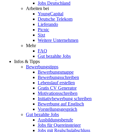
Jobs Deutschland
Arbeiten bei
YoungCapital
Deutsche Telekom
Lieferando
Picnic
Sixt
Weitere Unternehmen
Mehr
FAQ
Gut bezahlte Jobs
Infos & Tipps
Bewerbungstipps
Bewerbungsmappe
Bewerbungsschreiben
Lebenslauf erstellen
Gratis CV Generator
Motivationsschreiben
Initiativbewerbung schreiben
Bewerbung auf Englisch
Vorstellungsgespräch
Gut bezahlte Jobs
Ausbildungsberufe
Jobs für Quereinsteiger
Jobs mit Realschulabschluss