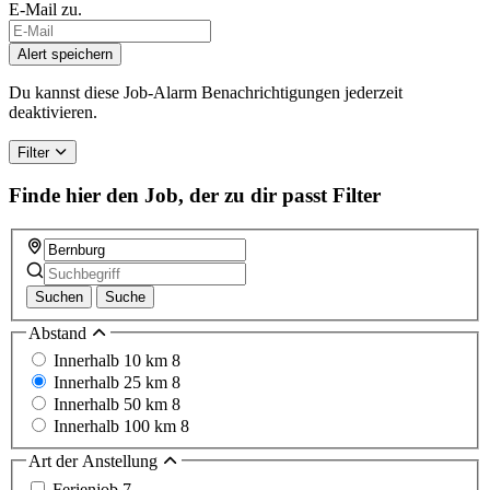
E-Mail zu.
If
you
Alert speichern
are
a
Du kannst diese Job-Alarm Benachrichtigungen jederzeit
human,
deaktivieren.
ignore
this
Filter
field
Finde hier den Job, der zu dir passt
Filter
Suchen
Suche
Abstand
Innerhalb 10 km
8
Innerhalb 25 km
8
Innerhalb 50 km
8
Innerhalb 100 km
8
Art der Anstellung
Ferienjob
7