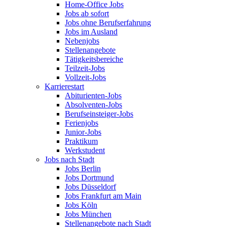
Home-Office Jobs
Jobs ab sofort
Jobs ohne Berufserfahrung
Jobs im Ausland
Nebenjobs
Stellenangebote
Tätigkeitsbereiche
Teilzeit-Jobs
Vollzeit-Jobs
Karrierestart
Abiturienten-Jobs
Absolventen-Jobs
Berufseinsteiger-Jobs
Ferienjobs
Junior-Jobs
Praktikum
Werkstudent
Jobs nach Stadt
Jobs Berlin
Jobs Dortmund
Jobs Düsseldorf
Jobs Frankfurt am Main
Jobs Köln
Jobs München
Stellenangebote nach Stadt