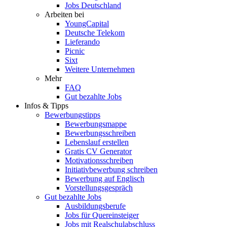
Jobs Deutschland
Arbeiten bei
YoungCapital
Deutsche Telekom
Lieferando
Picnic
Sixt
Weitere Unternehmen
Mehr
FAQ
Gut bezahlte Jobs
Infos & Tipps
Bewerbungstipps
Bewerbungsmappe
Bewerbungsschreiben
Lebenslauf erstellen
Gratis CV Generator
Motivationsschreiben
Initiativbewerbung schreiben
Bewerbung auf Englisch
Vorstellungsgespräch
Gut bezahlte Jobs
Ausbildungsberufe
Jobs für Quereinsteiger
Jobs mit Realschulabschluss