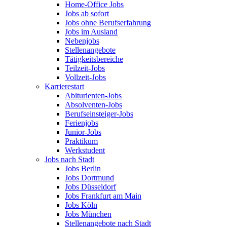
Home-Office Jobs
Jobs ab sofort
Jobs ohne Berufserfahrung
Jobs im Ausland
Nebenjobs
Stellenangebote
Tätigkeitsbereiche
Teilzeit-Jobs
Vollzeit-Jobs
Karrierestart
Abiturienten-Jobs
Absolventen-Jobs
Berufseinsteiger-Jobs
Ferienjobs
Junior-Jobs
Praktikum
Werkstudent
Jobs nach Stadt
Jobs Berlin
Jobs Dortmund
Jobs Düsseldorf
Jobs Frankfurt am Main
Jobs Köln
Jobs München
Stellenangebote nach Stadt