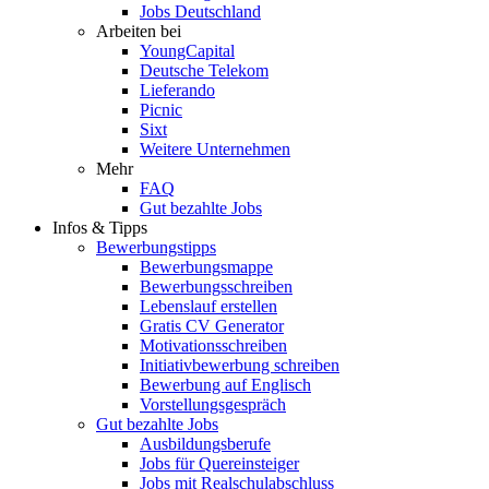
Jobs Deutschland
Arbeiten bei
YoungCapital
Deutsche Telekom
Lieferando
Picnic
Sixt
Weitere Unternehmen
Mehr
FAQ
Gut bezahlte Jobs
Infos & Tipps
Bewerbungstipps
Bewerbungsmappe
Bewerbungsschreiben
Lebenslauf erstellen
Gratis CV Generator
Motivationsschreiben
Initiativbewerbung schreiben
Bewerbung auf Englisch
Vorstellungsgespräch
Gut bezahlte Jobs
Ausbildungsberufe
Jobs für Quereinsteiger
Jobs mit Realschulabschluss