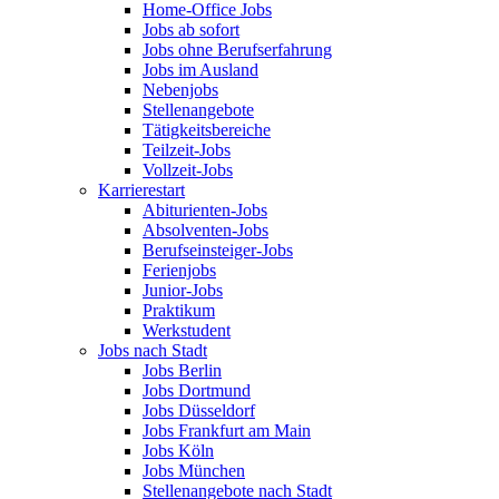
Home-Office Jobs
Jobs ab sofort
Jobs ohne Berufserfahrung
Jobs im Ausland
Nebenjobs
Stellenangebote
Tätigkeitsbereiche
Teilzeit-Jobs
Vollzeit-Jobs
Karrierestart
Abiturienten-Jobs
Absolventen-Jobs
Berufseinsteiger-Jobs
Ferienjobs
Junior-Jobs
Praktikum
Werkstudent
Jobs nach Stadt
Jobs Berlin
Jobs Dortmund
Jobs Düsseldorf
Jobs Frankfurt am Main
Jobs Köln
Jobs München
Stellenangebote nach Stadt