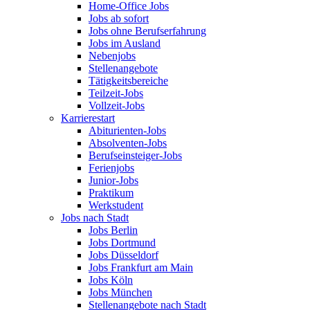
Home-Office Jobs
Jobs ab sofort
Jobs ohne Berufserfahrung
Jobs im Ausland
Nebenjobs
Stellenangebote
Tätigkeitsbereiche
Teilzeit-Jobs
Vollzeit-Jobs
Karrierestart
Abiturienten-Jobs
Absolventen-Jobs
Berufseinsteiger-Jobs
Ferienjobs
Junior-Jobs
Praktikum
Werkstudent
Jobs nach Stadt
Jobs Berlin
Jobs Dortmund
Jobs Düsseldorf
Jobs Frankfurt am Main
Jobs Köln
Jobs München
Stellenangebote nach Stadt