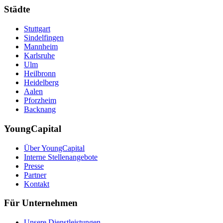
Städte
Stuttgart
Sindelfingen
Mannheim
Karlsruhe
Ulm
Heilbronn
Heidelberg
Aalen
Pforzheim
Backnang
YoungCapital
Über YoungCapital
Interne Stellenangebote
Presse
Partner
Kontakt
Für Unternehmen
Unsere Dienstleistungen