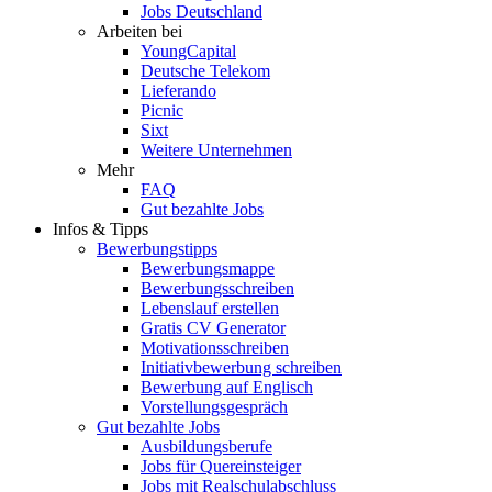
Jobs Deutschland
Arbeiten bei
YoungCapital
Deutsche Telekom
Lieferando
Picnic
Sixt
Weitere Unternehmen
Mehr
FAQ
Gut bezahlte Jobs
Infos & Tipps
Bewerbungstipps
Bewerbungsmappe
Bewerbungsschreiben
Lebenslauf erstellen
Gratis CV Generator
Motivationsschreiben
Initiativbewerbung schreiben
Bewerbung auf Englisch
Vorstellungsgespräch
Gut bezahlte Jobs
Ausbildungsberufe
Jobs für Quereinsteiger
Jobs mit Realschulabschluss