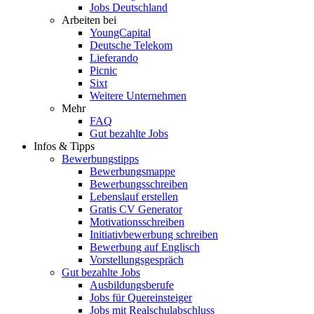
Jobs Deutschland
Arbeiten bei
YoungCapital
Deutsche Telekom
Lieferando
Picnic
Sixt
Weitere Unternehmen
Mehr
FAQ
Gut bezahlte Jobs
Infos & Tipps
Bewerbungstipps
Bewerbungsmappe
Bewerbungsschreiben
Lebenslauf erstellen
Gratis CV Generator
Motivationsschreiben
Initiativbewerbung schreiben
Bewerbung auf Englisch
Vorstellungsgespräch
Gut bezahlte Jobs
Ausbildungsberufe
Jobs für Quereinsteiger
Jobs mit Realschulabschluss