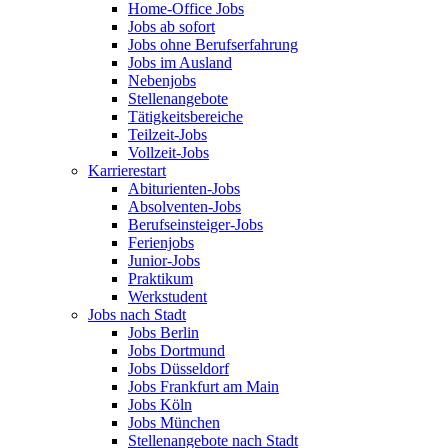
Home-Office Jobs
Jobs ab sofort
Jobs ohne Berufserfahrung
Jobs im Ausland
Nebenjobs
Stellenangebote
Tätigkeitsbereiche
Teilzeit-Jobs
Vollzeit-Jobs
Karrierestart
Abiturienten-Jobs
Absolventen-Jobs
Berufseinsteiger-Jobs
Ferienjobs
Junior-Jobs
Praktikum
Werkstudent
Jobs nach Stadt
Jobs Berlin
Jobs Dortmund
Jobs Düsseldorf
Jobs Frankfurt am Main
Jobs Köln
Jobs München
Stellenangebote nach Stadt