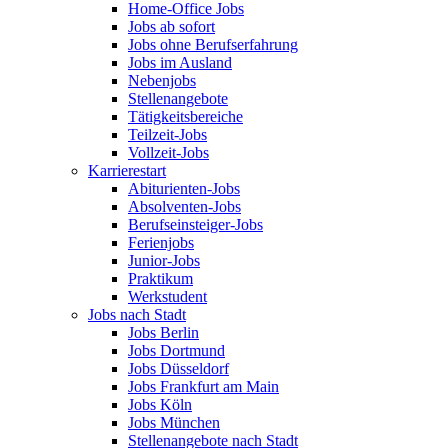
Home-Office Jobs
Jobs ab sofort
Jobs ohne Berufserfahrung
Jobs im Ausland
Nebenjobs
Stellenangebote
Tätigkeitsbereiche
Teilzeit-Jobs
Vollzeit-Jobs
Karrierestart
Abiturienten-Jobs
Absolventen-Jobs
Berufseinsteiger-Jobs
Ferienjobs
Junior-Jobs
Praktikum
Werkstudent
Jobs nach Stadt
Jobs Berlin
Jobs Dortmund
Jobs Düsseldorf
Jobs Frankfurt am Main
Jobs Köln
Jobs München
Stellenangebote nach Stadt