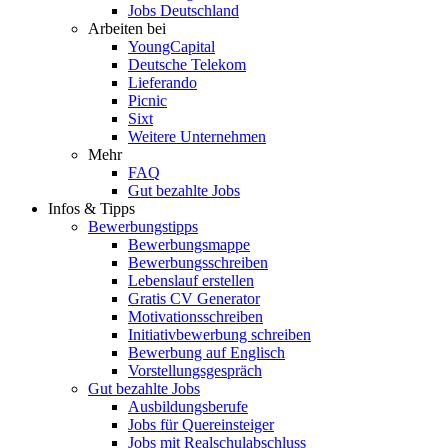
Jobs Deutschland
Arbeiten bei
YoungCapital
Deutsche Telekom
Lieferando
Picnic
Sixt
Weitere Unternehmen
Mehr
FAQ
Gut bezahlte Jobs
Infos & Tipps
Bewerbungstipps
Bewerbungsmappe
Bewerbungsschreiben
Lebenslauf erstellen
Gratis CV Generator
Motivationsschreiben
Initiativbewerbung schreiben
Bewerbung auf Englisch
Vorstellungsgespräch
Gut bezahlte Jobs
Ausbildungsberufe
Jobs für Quereinsteiger
Jobs mit Realschulabschluss