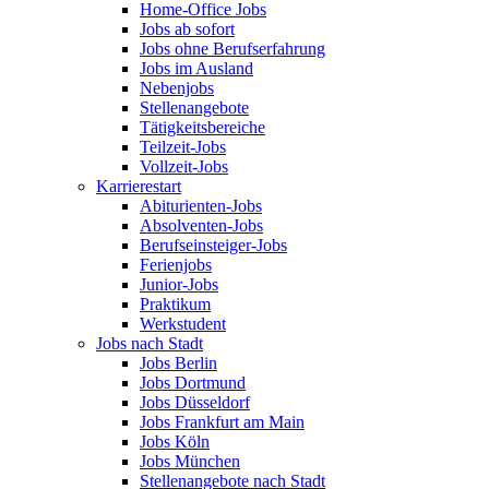
Home-Office Jobs
Jobs ab sofort
Jobs ohne Berufserfahrung
Jobs im Ausland
Nebenjobs
Stellenangebote
Tätigkeitsbereiche
Teilzeit-Jobs
Vollzeit-Jobs
Karrierestart
Abiturienten-Jobs
Absolventen-Jobs
Berufseinsteiger-Jobs
Ferienjobs
Junior-Jobs
Praktikum
Werkstudent
Jobs nach Stadt
Jobs Berlin
Jobs Dortmund
Jobs Düsseldorf
Jobs Frankfurt am Main
Jobs Köln
Jobs München
Stellenangebote nach Stadt