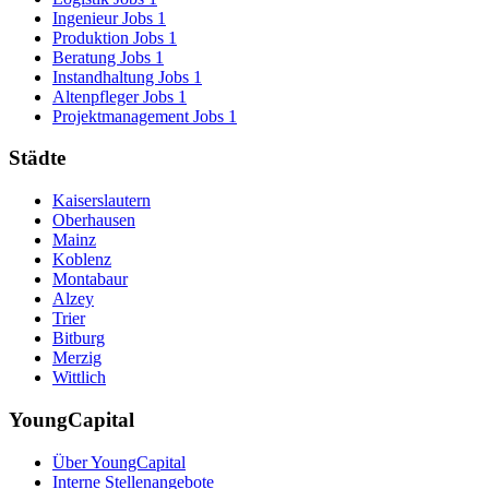
Ingenieur Jobs
1
Produktion Jobs
1
Beratung Jobs
1
Instandhaltung Jobs
1
Altenpfleger Jobs
1
Projektmanagement Jobs
1
Städte
Kaiserslautern
Oberhausen
Mainz
Koblenz
Montabaur
Alzey
Trier
Bitburg
Merzig
Wittlich
YoungCapital
Über YoungCapital
Interne Stellenangebote