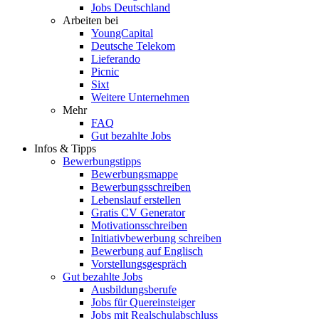
Jobs Deutschland
Arbeiten bei
YoungCapital
Deutsche Telekom
Lieferando
Picnic
Sixt
Weitere Unternehmen
Mehr
FAQ
Gut bezahlte Jobs
Infos & Tipps
Bewerbungstipps
Bewerbungsmappe
Bewerbungsschreiben
Lebenslauf erstellen
Gratis CV Generator
Motivationsschreiben
Initiativbewerbung schreiben
Bewerbung auf Englisch
Vorstellungsgespräch
Gut bezahlte Jobs
Ausbildungsberufe
Jobs für Quereinsteiger
Jobs mit Realschulabschluss