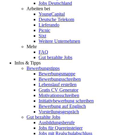
Jobs Deutschland
Arbeiten bei
YoungCapital
Deutsche Telekom
Lieferando
Picnic
Sixt
Weitere Unternehmen
Mehr
FAQ
Gut bezahlte Jobs
Infos & Tipps
Bewerbungstipps
Bewerbungsmappe
Bewerbungsschreiben
Lebenslauf erstellen
Gratis CV Generator
Motivationsschreiben
Initiativbewerbung schreiben
Bewerbung auf Englisch
Vorstellungsgespräch
Gut bezahlte Jobs
Ausbildungsberufe
Jobs für Quereinsteiger
Jobs mit Realschulabschluss