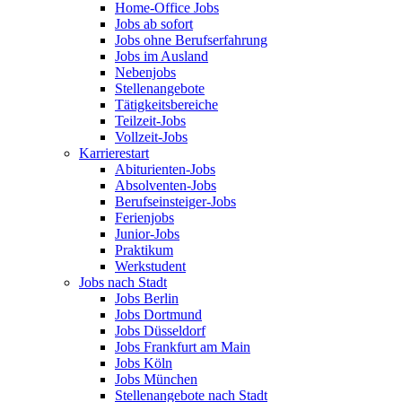
Home-Office Jobs
Jobs ab sofort
Jobs ohne Berufserfahrung
Jobs im Ausland
Nebenjobs
Stellenangebote
Tätigkeitsbereiche
Teilzeit-Jobs
Vollzeit-Jobs
Karrierestart
Abiturienten-Jobs
Absolventen-Jobs
Berufseinsteiger-Jobs
Ferienjobs
Junior-Jobs
Praktikum
Werkstudent
Jobs nach Stadt
Jobs Berlin
Jobs Dortmund
Jobs Düsseldorf
Jobs Frankfurt am Main
Jobs Köln
Jobs München
Stellenangebote nach Stadt