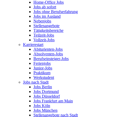
Home-Office Jobs
Jobs ab sofort
Jobs ohne Berufserfahrung
Jobs im Ausland
Nebenjobs
Stellenangebote
Tätigkeitsbereiche
Teilzeit-Jobs
Vollzeit-Jobs
Karrierestart
Abiturienten-Jobs
Absolventen-Jobs
Berufseinsteiger-Jobs
Ferienjobs
Junior-Jobs
Praktikum
Werkstudent
Jobs nach Stadt
Jobs Berlin
Jobs Dortmund
Jobs Düsseldorf
Jobs Frankfurt am Main
Jobs Köln
Jobs München
Stellenangebote nach Stadt