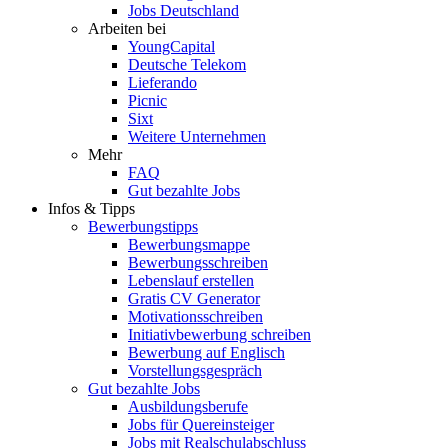
Jobs Deutschland
Arbeiten bei
YoungCapital
Deutsche Telekom
Lieferando
Picnic
Sixt
Weitere Unternehmen
Mehr
FAQ
Gut bezahlte Jobs
Infos & Tipps
Bewerbungstipps
Bewerbungsmappe
Bewerbungsschreiben
Lebenslauf erstellen
Gratis CV Generator
Motivationsschreiben
Initiativbewerbung schreiben
Bewerbung auf Englisch
Vorstellungsgespräch
Gut bezahlte Jobs
Ausbildungsberufe
Jobs für Quereinsteiger
Jobs mit Realschulabschluss