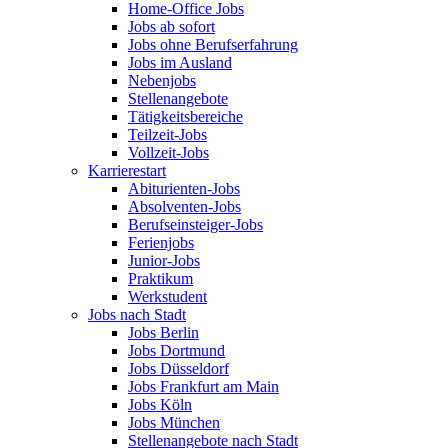
Home-Office Jobs
Jobs ab sofort
Jobs ohne Berufserfahrung
Jobs im Ausland
Nebenjobs
Stellenangebote
Tätigkeitsbereiche
Teilzeit-Jobs
Vollzeit-Jobs
Karrierestart
Abiturienten-Jobs
Absolventen-Jobs
Berufseinsteiger-Jobs
Ferienjobs
Junior-Jobs
Praktikum
Werkstudent
Jobs nach Stadt
Jobs Berlin
Jobs Dortmund
Jobs Düsseldorf
Jobs Frankfurt am Main
Jobs Köln
Jobs München
Stellenangebote nach Stadt