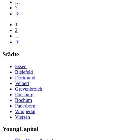
…
7
1
2
…
Städte
Essen
Bielefeld
Dortmund
Velbert
Grevenbroich
Duisburg
Bochum
Paderborn
Wuppertal
Viersen
YoungCapital