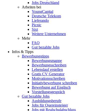
Jobs Deutschland
Arbeiten bei
YoungCapital
Deutsche Telekom
Lieferando
Picnic
Sixt
Weitere Unternehmen
Mehr
FAQ
Gut bezahlte Jobs
Infos & Tipps
Bewerbungstipps
Bewerbungsmappe
Bewerbungsschreiben
Lebenslauf erstellen
Gratis CV Generator
Motivationsschreiben
Initiativbewerbung schreiben
Bewerbung auf Englisch
Vorstellungsgespräch
Gut bezahlte Jobs
Ausbildungsberufe
Jobs für Quereinsteiger
Jobs mit Realschulabschluss