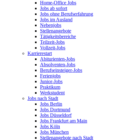
Home-Office Jobs
Jobs ab sofort
Jobs ohne Berufserfahrung
Jobs im Ausland
Nebenjobs
Stellenangebote
Tätigkeitsbereiche
Teilzeit-Jobs
Vollzeit-Jobs
Karrierestart
Abiturienten-Jobs
Absolventen-Jobs
Berufseinsteiger-Jobs
Ferienjobs
Junior-Jobs
Praktikum
Werkstudent
Jobs nach Stadt
Jobs Berlin
Jobs Dortmund
Jobs Düsseldorf
Jobs Frankfurt am Main
Jobs Köln
Jobs München
Stellenangebote nach Stadt