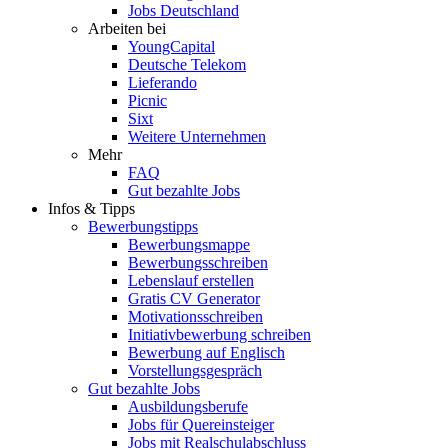
Jobs Deutschland
Arbeiten bei
YoungCapital
Deutsche Telekom
Lieferando
Picnic
Sixt
Weitere Unternehmen
Mehr
FAQ
Gut bezahlte Jobs
Infos & Tipps
Bewerbungstipps
Bewerbungsmappe
Bewerbungsschreiben
Lebenslauf erstellen
Gratis CV Generator
Motivationsschreiben
Initiativbewerbung schreiben
Bewerbung auf Englisch
Vorstellungsgespräch
Gut bezahlte Jobs
Ausbildungsberufe
Jobs für Quereinsteiger
Jobs mit Realschulabschluss