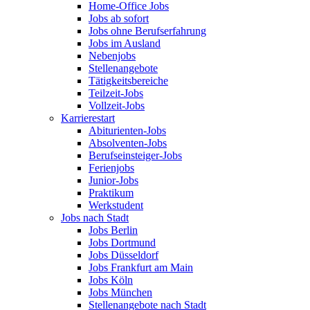
Home-Office Jobs
Jobs ab sofort
Jobs ohne Berufserfahrung
Jobs im Ausland
Nebenjobs
Stellenangebote
Tätigkeitsbereiche
Teilzeit-Jobs
Vollzeit-Jobs
Karrierestart
Abiturienten-Jobs
Absolventen-Jobs
Berufseinsteiger-Jobs
Ferienjobs
Junior-Jobs
Praktikum
Werkstudent
Jobs nach Stadt
Jobs Berlin
Jobs Dortmund
Jobs Düsseldorf
Jobs Frankfurt am Main
Jobs Köln
Jobs München
Stellenangebote nach Stadt