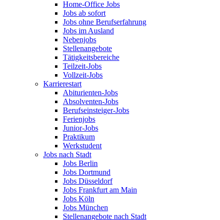
Home-Office Jobs
Jobs ab sofort
Jobs ohne Berufserfahrung
Jobs im Ausland
Nebenjobs
Stellenangebote
Tätigkeitsbereiche
Teilzeit-Jobs
Vollzeit-Jobs
Karrierestart
Abiturienten-Jobs
Absolventen-Jobs
Berufseinsteiger-Jobs
Ferienjobs
Junior-Jobs
Praktikum
Werkstudent
Jobs nach Stadt
Jobs Berlin
Jobs Dortmund
Jobs Düsseldorf
Jobs Frankfurt am Main
Jobs Köln
Jobs München
Stellenangebote nach Stadt