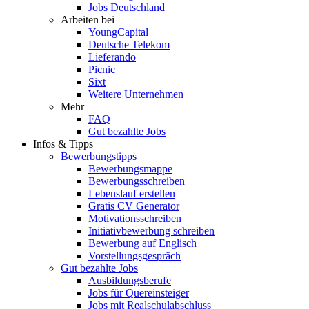
Jobs Deutschland
Arbeiten bei
YoungCapital
Deutsche Telekom
Lieferando
Picnic
Sixt
Weitere Unternehmen
Mehr
FAQ
Gut bezahlte Jobs
Infos & Tipps
Bewerbungstipps
Bewerbungsmappe
Bewerbungsschreiben
Lebenslauf erstellen
Gratis CV Generator
Motivationsschreiben
Initiativbewerbung schreiben
Bewerbung auf Englisch
Vorstellungsgespräch
Gut bezahlte Jobs
Ausbildungsberufe
Jobs für Quereinsteiger
Jobs mit Realschulabschluss