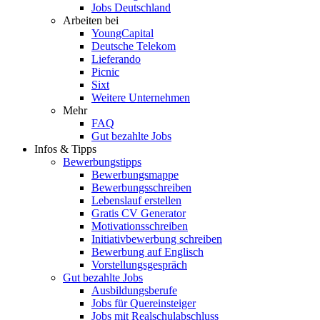
Jobs Deutschland
Arbeiten bei
YoungCapital
Deutsche Telekom
Lieferando
Picnic
Sixt
Weitere Unternehmen
Mehr
FAQ
Gut bezahlte Jobs
Infos & Tipps
Bewerbungstipps
Bewerbungsmappe
Bewerbungsschreiben
Lebenslauf erstellen
Gratis CV Generator
Motivationsschreiben
Initiativbewerbung schreiben
Bewerbung auf Englisch
Vorstellungsgespräch
Gut bezahlte Jobs
Ausbildungsberufe
Jobs für Quereinsteiger
Jobs mit Realschulabschluss