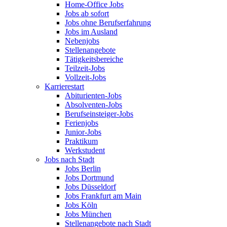
Home-Office Jobs
Jobs ab sofort
Jobs ohne Berufserfahrung
Jobs im Ausland
Nebenjobs
Stellenangebote
Tätigkeitsbereiche
Teilzeit-Jobs
Vollzeit-Jobs
Karrierestart
Abiturienten-Jobs
Absolventen-Jobs
Berufseinsteiger-Jobs
Ferienjobs
Junior-Jobs
Praktikum
Werkstudent
Jobs nach Stadt
Jobs Berlin
Jobs Dortmund
Jobs Düsseldorf
Jobs Frankfurt am Main
Jobs Köln
Jobs München
Stellenangebote nach Stadt