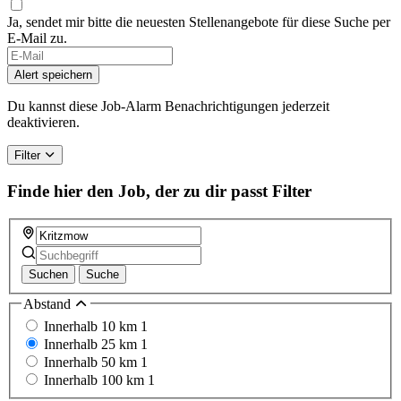
Ja, sendet mir bitte die neuesten Stellenangebote für diese Suche per
E-Mail zu.
If
you
Alert speichern
are
a
Du kannst diese Job-Alarm Benachrichtigungen jederzeit
human,
deaktivieren.
ignore
this
Filter
field
Finde hier den Job, der zu dir passt
Filter
Suchen
Suche
Abstand
Innerhalb 10 km
1
Innerhalb 25 km
1
Innerhalb 50 km
1
Innerhalb 100 km
1