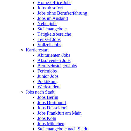
Home-Office Jobs
Jobs ab sofort
Jobs ohne Berufserfahrung
Jobs im Ausland
Nebenjobs
Stellenangebote
Tätigkeitsbereiche
Teilzeit-Jobs
Vollzeit-Jobs
Karrierestart
Abiturienten-Jobs
Absolventen-Jobs
Berufseinsteiger-Jobs
Ferienjobs
Junior-Jobs
Praktikum
Werkstudent
Jobs nach Stadt
Jobs Berlin
Jobs Dortmund
Jobs Düsseldorf
Jobs Frankfurt am Main
Jobs Köln
Jobs München
Stellenangebote nach Stadt