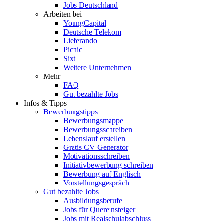
Jobs Deutschland
Arbeiten bei
YoungCapital
Deutsche Telekom
Lieferando
Picnic
Sixt
Weitere Unternehmen
Mehr
FAQ
Gut bezahlte Jobs
Infos & Tipps
Bewerbungstipps
Bewerbungsmappe
Bewerbungsschreiben
Lebenslauf erstellen
Gratis CV Generator
Motivationsschreiben
Initiativbewerbung schreiben
Bewerbung auf Englisch
Vorstellungsgespräch
Gut bezahlte Jobs
Ausbildungsberufe
Jobs für Quereinsteiger
Jobs mit Realschulabschluss