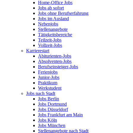
Home-Office Jobs
Jobs ab sofort
Jobs ohne Berufserfahrung
Jobs im Ausland
Nebenjobs
Stellenangebote
Tätigkeitsbereiche
Teilzeit-Jobs
Vollzeit-Jobs
Karrierestart
Abiturienten-Jobs
Absolventen-Jobs
Berufseinsteiger-Jobs
Ferienjobs
Junior-Jobs
Praktikum
Werkstudent
Jobs nach Stadt
Jobs Berlin
Jobs Dortmund
Jobs Düsseldorf
Jobs Frankfurt am Main
Jobs Köln
Jobs München
Stellenangebote nach Stadt