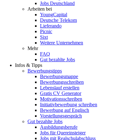
Jobs Deutschland
Arbeiten bei
YoungCapital
Deutsche Telekom
Lieferando
Picnic
Sixt
Weitere Unternehmen
Mehr
FAQ
Gut bezahlte Jobs
Infos & Tipps
Bewerbungstipps
Bewerbungsmappe
Bewerbungsschreiben
Lebenslauf erstellen
Gratis CV Generator
Motivationsschreiben
Initiativbewerbung schreiben
Bewerbung auf Englisch
Vorstellungsgespräch
Gut bezahlte Jobs
Ausbildungsberufe
Jobs für Quereinsteiger
Jobs mit Realschulabschluss