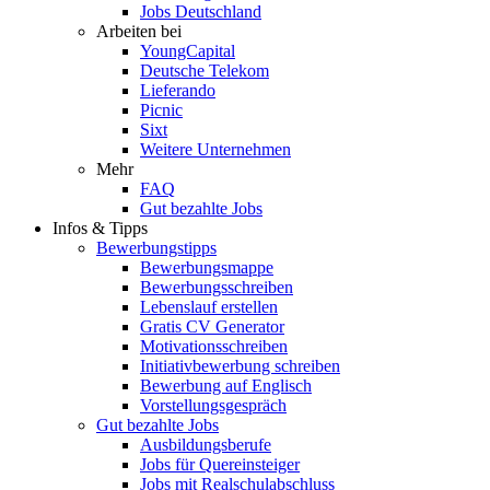
Jobs Deutschland
Arbeiten bei
YoungCapital
Deutsche Telekom
Lieferando
Picnic
Sixt
Weitere Unternehmen
Mehr
FAQ
Gut bezahlte Jobs
Infos & Tipps
Bewerbungstipps
Bewerbungsmappe
Bewerbungsschreiben
Lebenslauf erstellen
Gratis CV Generator
Motivationsschreiben
Initiativbewerbung schreiben
Bewerbung auf Englisch
Vorstellungsgespräch
Gut bezahlte Jobs
Ausbildungsberufe
Jobs für Quereinsteiger
Jobs mit Realschulabschluss