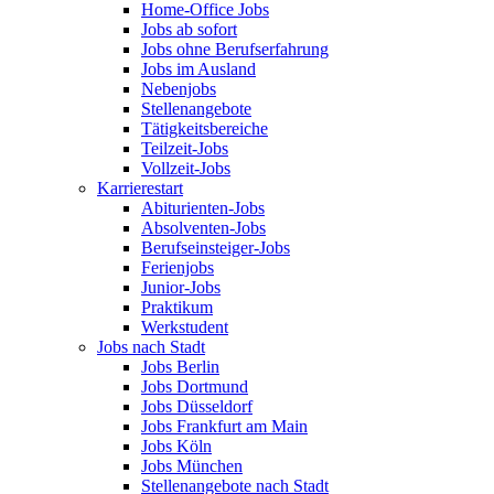
Home-Office Jobs
Jobs ab sofort
Jobs ohne Berufserfahrung
Jobs im Ausland
Nebenjobs
Stellenangebote
Tätigkeitsbereiche
Teilzeit-Jobs
Vollzeit-Jobs
Karrierestart
Abiturienten-Jobs
Absolventen-Jobs
Berufseinsteiger-Jobs
Ferienjobs
Junior-Jobs
Praktikum
Werkstudent
Jobs nach Stadt
Jobs Berlin
Jobs Dortmund
Jobs Düsseldorf
Jobs Frankfurt am Main
Jobs Köln
Jobs München
Stellenangebote nach Stadt