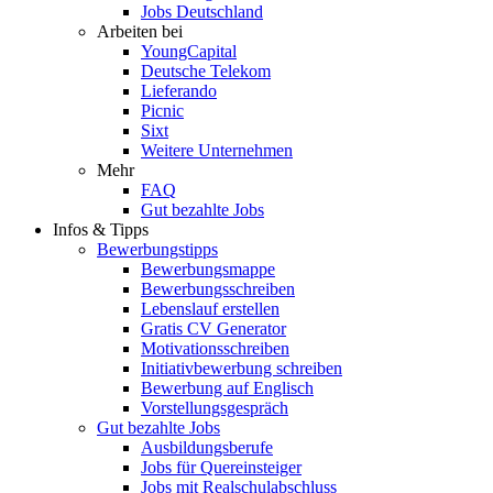
Jobs Deutschland
Arbeiten bei
YoungCapital
Deutsche Telekom
Lieferando
Picnic
Sixt
Weitere Unternehmen
Mehr
FAQ
Gut bezahlte Jobs
Infos & Tipps
Bewerbungstipps
Bewerbungsmappe
Bewerbungsschreiben
Lebenslauf erstellen
Gratis CV Generator
Motivationsschreiben
Initiativbewerbung schreiben
Bewerbung auf Englisch
Vorstellungsgespräch
Gut bezahlte Jobs
Ausbildungsberufe
Jobs für Quereinsteiger
Jobs mit Realschulabschluss