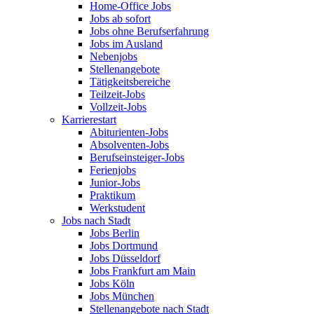
Home-Office Jobs
Jobs ab sofort
Jobs ohne Berufserfahrung
Jobs im Ausland
Nebenjobs
Stellenangebote
Tätigkeitsbereiche
Teilzeit-Jobs
Vollzeit-Jobs
Karrierestart
Abiturienten-Jobs
Absolventen-Jobs
Berufseinsteiger-Jobs
Ferienjobs
Junior-Jobs
Praktikum
Werkstudent
Jobs nach Stadt
Jobs Berlin
Jobs Dortmund
Jobs Düsseldorf
Jobs Frankfurt am Main
Jobs Köln
Jobs München
Stellenangebote nach Stadt