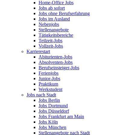
Home-Office Jobs
Jobs ab sofort
Jobs ohne Berufserfahrung
Jobs im Ausland
Nebenjobs
Stellenangebote
Tätigkeitsbereiche
Teilzeit-Jobs
Vollzeit-Jobs
Karrierestart
Abiturienten-Jobs
Absolventen-Jobs
Berufseinsteiger-Jobs
Ferienjobs
Junior-Jobs
Praktikum
Werkstudent
Jobs nach Stadt
Jobs Berlin
Jobs Dortmund
Jobs Düsseldorf
Jobs Frankfurt am Main
Jobs Köln
Jobs München
Stellenangebote nach Stadt