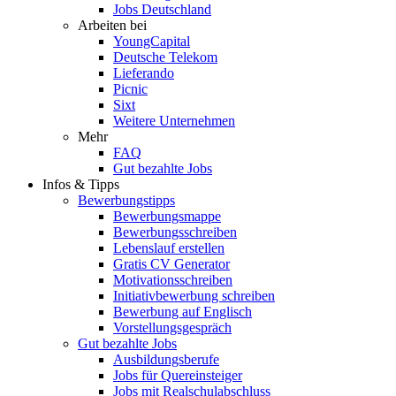
Jobs Deutschland
Arbeiten bei
YoungCapital
Deutsche Telekom
Lieferando
Picnic
Sixt
Weitere Unternehmen
Mehr
FAQ
Gut bezahlte Jobs
Infos & Tipps
Bewerbungstipps
Bewerbungsmappe
Bewerbungsschreiben
Lebenslauf erstellen
Gratis CV Generator
Motivationsschreiben
Initiativbewerbung schreiben
Bewerbung auf Englisch
Vorstellungsgespräch
Gut bezahlte Jobs
Ausbildungsberufe
Jobs für Quereinsteiger
Jobs mit Realschulabschluss