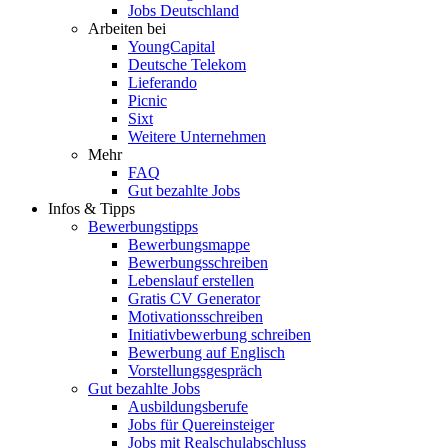
Jobs Deutschland
Arbeiten bei
YoungCapital
Deutsche Telekom
Lieferando
Picnic
Sixt
Weitere Unternehmen
Mehr
FAQ
Gut bezahlte Jobs
Infos & Tipps
Bewerbungstipps
Bewerbungsmappe
Bewerbungsschreiben
Lebenslauf erstellen
Gratis CV Generator
Motivationsschreiben
Initiativbewerbung schreiben
Bewerbung auf Englisch
Vorstellungsgespräch
Gut bezahlte Jobs
Ausbildungsberufe
Jobs für Quereinsteiger
Jobs mit Realschulabschluss