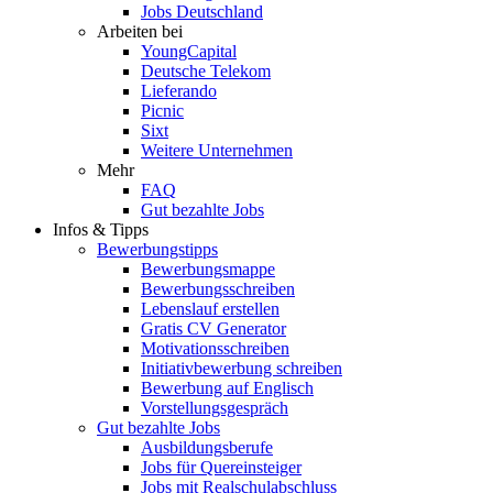
Jobs Deutschland
Arbeiten bei
YoungCapital
Deutsche Telekom
Lieferando
Picnic
Sixt
Weitere Unternehmen
Mehr
FAQ
Gut bezahlte Jobs
Infos & Tipps
Bewerbungstipps
Bewerbungsmappe
Bewerbungsschreiben
Lebenslauf erstellen
Gratis CV Generator
Motivationsschreiben
Initiativbewerbung schreiben
Bewerbung auf Englisch
Vorstellungsgespräch
Gut bezahlte Jobs
Ausbildungsberufe
Jobs für Quereinsteiger
Jobs mit Realschulabschluss