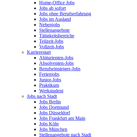
Home-Office Jobs
Jobs ab sofort
Jobs ohne Berufserfahrung
Jobs im Ausland
Nebenjobs
Stellenangebote
Tätigkeitsbereiche
Teilzeit-Jobs
Vollzeit-Jobs
Karrierestart
Abiturienten-Jobs
Absolventen-Jobs
Berufseinsteiger-Jobs
Ferienjobs
Junior-Jobs
Praktikum
Werkstudent
Jobs nach Stadt
Jobs Berlin
Jobs Dortmund
Jobs Düsseldorf
Jobs Frankfurt am Main
Jobs Köln
Jobs München
Stellenangebote nach Stadt