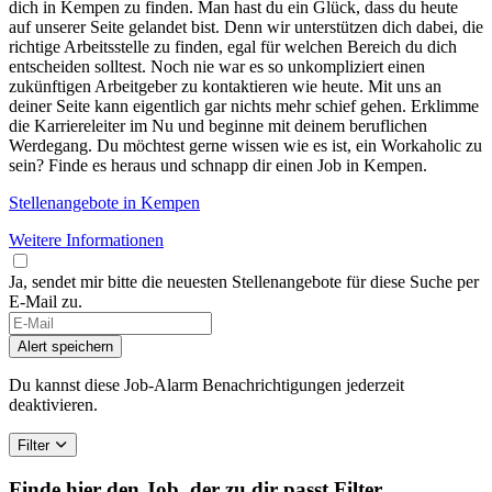
dich in Kempen zu finden. Man hast du ein Glück, dass du heute
auf unserer Seite gelandet bist. Denn wir unterstützen dich dabei, die
richtige Arbeitsstelle zu finden, egal für welchen Bereich du dich
entscheiden solltest. Noch nie war es so unkompliziert einen
zukünftigen Arbeitgeber zu kontaktieren wie heute. Mit uns an
deiner Seite kann eigentlich gar nichts mehr schief gehen. Erklimme
die Karriereleiter im Nu und beginne mit deinem beruflichen
Werdegang. Du möchtest gerne wissen wie es ist, ein Workaholic zu
sein? Finde es heraus und schnapp dir einen Job in Kempen.
Stellenangebote in Kempen
Weitere Informationen
Ja, sendet mir bitte die neuesten Stellenangebote für diese Suche per
E-Mail zu.
If
you
Alert speichern
are
a
Du kannst diese Job-Alarm Benachrichtigungen jederzeit
human,
deaktivieren.
ignore
this
Filter
field
Finde hier den Job, der zu dir passt
Filter